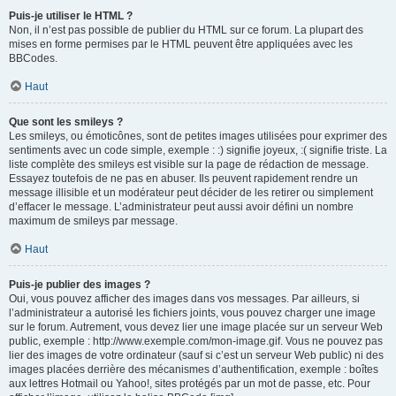
Puis-je utiliser le HTML ?
Non, il n’est pas possible de publier du HTML sur ce forum. La plupart des
mises en forme permises par le HTML peuvent être appliquées avec les
BBCodes.
Haut
Que sont les smileys ?
Les smileys, ou émoticônes, sont de petites images utilisées pour exprimer des
sentiments avec un code simple, exemple : :) signifie joyeux, :( signifie triste. La
liste complète des smileys est visible sur la page de rédaction de message.
Essayez toutefois de ne pas en abuser. Ils peuvent rapidement rendre un
message illisible et un modérateur peut décider de les retirer ou simplement
d’effacer le message. L’administrateur peut aussi avoir défini un nombre
maximum de smileys par message.
Haut
Puis-je publier des images ?
Oui, vous pouvez afficher des images dans vos messages. Par ailleurs, si
l’administrateur a autorisé les fichiers joints, vous pouvez charger une image
sur le forum. Autrement, vous devez lier une image placée sur un serveur Web
public, exemple : http://www.exemple.com/mon-image.gif. Vous ne pouvez pas
lier des images de votre ordinateur (sauf si c’est un serveur Web public) ni des
images placées derrière des mécanismes d’authentification, exemple : boîtes
aux lettres Hotmail ou Yahoo!, sites protégés par un mot de passe, etc. Pour