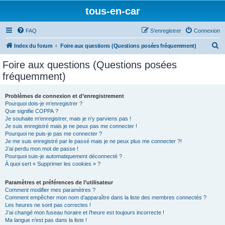
tous-en-car
FAQ
S’enregistrer
Connexion
R
Index du forum
Foire aux questions (Questions posées fréquemment)
e
Foire aux questions (Questions posées
c
fréquemment)
h
e
Problèmes de connexion et d’enregistrement
Pourquoi dois-je m’enregistrer ?
r
Que signifie COPPA ?
c
Je souhaite m’enregistrer, mais je n’y parviens pas !
Je suis enregistré mais je ne peux pas me connecter !
h
Pourquoi ne puis-je pas me connecter ?
Je me suis enregistré par le passé mais je ne peux plus me connecter ?!
e
J’ai perdu mon mot de passe !
r
Pourquoi suis-je automatiquement déconnecté ?
À quoi sert « Supprimer les cookies » ?
Paramètres et préférences de l’utilisateur
Comment modifier mes paramètres ?
Comment empêcher mon nom d’apparaître dans la liste des membres connectés ?
Les heures ne sont pas correctes !
J’ai changé mon fuseau horaire et l’heure est toujours incorrecte !
Ma langue n’est pas dans la liste !