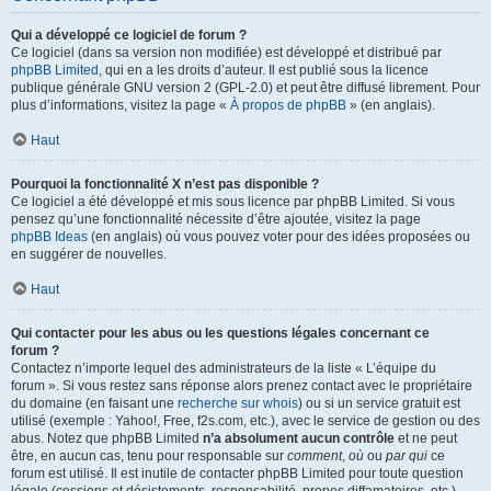
Qui a développé ce logiciel de forum ?
Ce logiciel (dans sa version non modifiée) est développé et distribué par
phpBB Limited
, qui en a les droits d’auteur. Il est publié sous la licence
publique générale GNU version 2 (GPL-2.0) et peut être diffusé librement. Pour
plus d’informations, visitez la page «
À propos de phpBB
» (en anglais).
Haut
Pourquoi la fonctionnalité X n’est pas disponible ?
Ce logiciel a été développé et mis sous licence par phpBB Limited. Si vous
pensez qu’une fonctionnalité nécessite d’être ajoutée, visitez la page
phpBB Ideas
(en anglais) où vous pouvez voter pour des idées proposées ou
en suggérer de nouvelles.
Haut
Qui contacter pour les abus ou les questions légales concernant ce
forum ?
Contactez n’importe lequel des administrateurs de la liste « L’équipe du
forum ». Si vous restez sans réponse alors prenez contact avec le propriétaire
du domaine (en faisant une
recherche sur whois
) ou si un service gratuit est
utilisé (exemple : Yahoo!, Free, f2s.com, etc.), avec le service de gestion ou des
abus. Notez que phpBB Limited
n’a absolument aucun contrôle
et ne peut
être, en aucun cas, tenu pour responsable sur
comment
,
où
ou
par qui
ce
forum est utilisé. Il est inutile de contacter phpBB Limited pour toute question