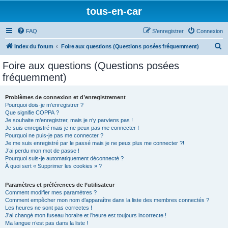
tous-en-car
FAQ
S’enregistrer
Connexion
R
Index du forum
Foire aux questions (Questions posées fréquemment)
e
Foire aux questions (Questions posées
c
fréquemment)
h
e
Problèmes de connexion et d’enregistrement
Pourquoi dois-je m’enregistrer ?
r
Que signifie COPPA ?
c
Je souhaite m’enregistrer, mais je n’y parviens pas !
Je suis enregistré mais je ne peux pas me connecter !
h
Pourquoi ne puis-je pas me connecter ?
Je me suis enregistré par le passé mais je ne peux plus me connecter ?!
e
J’ai perdu mon mot de passe !
r
Pourquoi suis-je automatiquement déconnecté ?
À quoi sert « Supprimer les cookies » ?
Paramètres et préférences de l’utilisateur
Comment modifier mes paramètres ?
Comment empêcher mon nom d’apparaître dans la liste des membres connectés ?
Les heures ne sont pas correctes !
J’ai changé mon fuseau horaire et l’heure est toujours incorrecte !
Ma langue n’est pas dans la liste !