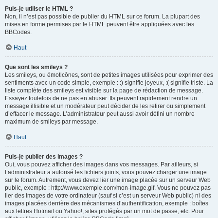
Puis-je utiliser le HTML ?
Non, il n’est pas possible de publier du HTML sur ce forum. La plupart des
mises en forme permises par le HTML peuvent être appliquées avec les
BBCodes.
Haut
Que sont les smileys ?
Les smileys, ou émoticônes, sont de petites images utilisées pour exprimer des
sentiments avec un code simple, exemple : :) signifie joyeux, :( signifie triste. La
liste complète des smileys est visible sur la page de rédaction de message.
Essayez toutefois de ne pas en abuser. Ils peuvent rapidement rendre un
message illisible et un modérateur peut décider de les retirer ou simplement
d’effacer le message. L’administrateur peut aussi avoir défini un nombre
maximum de smileys par message.
Haut
Puis-je publier des images ?
Oui, vous pouvez afficher des images dans vos messages. Par ailleurs, si
l’administrateur a autorisé les fichiers joints, vous pouvez charger une image
sur le forum. Autrement, vous devez lier une image placée sur un serveur Web
public, exemple : http://www.exemple.com/mon-image.gif. Vous ne pouvez pas
lier des images de votre ordinateur (sauf si c’est un serveur Web public) ni des
images placées derrière des mécanismes d’authentification, exemple : boîtes
aux lettres Hotmail ou Yahoo!, sites protégés par un mot de passe, etc. Pour