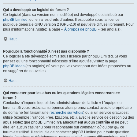
Qui a développé ce logiciel de forum ?
Ce logiciel (dans sa version non modifiée) est développé et distribué par
phpBB Limited
, qui en a les droits d’auteur. Il est publié sous la licence
publique générale GNU version 2 (GPL-2.0) et peut être diffusé librement. Pour
plus d’informations, visitez la page «
À propos de phpBB
» (en anglais).
Haut
Pourquoi la fonctionnalité X n’est pas disponible ?
Ce logiciel a été développé et mis sous licence par phpBB Limited. Si vous
pensez qu’une fonctionnalité nécessite d’être ajoutée, visitez la page
phpBB Ideas
(en anglais) où vous pouvez voter pour des idées proposées ou
en suggérer de nouvelles.
Haut
Qui contacter pour les abus ou les questions légales concernant ce
forum ?
Contactez n’importe lequel des administrateurs de la liste « L’équipe du
forum ». Si vous restez sans réponse alors prenez contact avec le propriétaire
du domaine (en faisant une
recherche sur whois
) ou si un service gratuit est
utilisé (exemple : Yahoo!, Free, f2s.com, etc.), avec le service de gestion ou des
abus. Notez que phpBB Limited
n’a absolument aucun contrôle
et ne peut
être, en aucun cas, tenu pour responsable sur
comment
,
où
ou
par qui
ce
forum est utilisé. Il est inutile de contacter phpBB Limited pour toute question