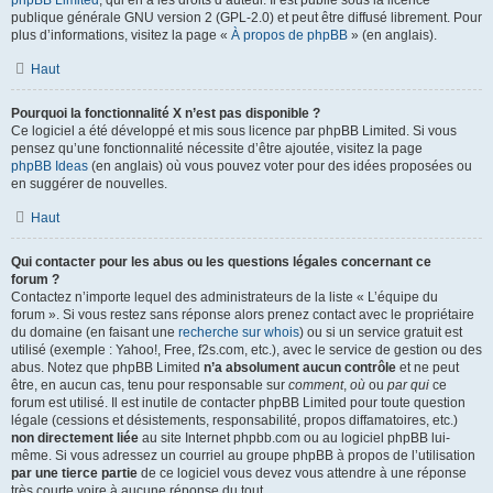
phpBB Limited
, qui en a les droits d’auteur. Il est publié sous la licence
publique générale GNU version 2 (GPL-2.0) et peut être diffusé librement. Pour
plus d’informations, visitez la page «
À propos de phpBB
» (en anglais).
Haut
Pourquoi la fonctionnalité X n’est pas disponible ?
Ce logiciel a été développé et mis sous licence par phpBB Limited. Si vous
pensez qu’une fonctionnalité nécessite d’être ajoutée, visitez la page
phpBB Ideas
(en anglais) où vous pouvez voter pour des idées proposées ou
en suggérer de nouvelles.
Haut
Qui contacter pour les abus ou les questions légales concernant ce
forum ?
Contactez n’importe lequel des administrateurs de la liste « L’équipe du
forum ». Si vous restez sans réponse alors prenez contact avec le propriétaire
du domaine (en faisant une
recherche sur whois
) ou si un service gratuit est
utilisé (exemple : Yahoo!, Free, f2s.com, etc.), avec le service de gestion ou des
abus. Notez que phpBB Limited
n’a absolument aucun contrôle
et ne peut
être, en aucun cas, tenu pour responsable sur
comment
,
où
ou
par qui
ce
forum est utilisé. Il est inutile de contacter phpBB Limited pour toute question
légale (cessions et désistements, responsabilité, propos diffamatoires, etc.)
non directement liée
au site Internet phpbb.com ou au logiciel phpBB lui-
même. Si vous adressez un courriel au groupe phpBB à propos de l’utilisation
par une tierce partie
de ce logiciel vous devez vous attendre à une réponse
très courte voire à aucune réponse du tout.