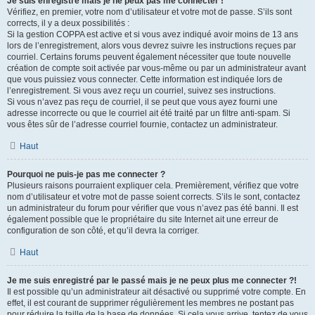
Je suis enregistré mais je ne peux pas me connecter !
Vérifiez, en premier, votre nom d’utilisateur et votre mot de passe. S’ils sont
corrects, il y a deux possibilités :
Si la gestion COPPA est active et si vous avez indiqué avoir moins de 13 ans
lors de l’enregistrement, alors vous devrez suivre les instructions reçues par
courriel. Certains forums peuvent également nécessiter que toute nouvelle
création de compte soit activée par vous-même ou par un administrateur avant
que vous puissiez vous connecter. Cette information est indiquée lors de
l’enregistrement. Si vous avez reçu un courriel, suivez ses instructions.
Si vous n’avez pas reçu de courriel, il se peut que vous ayez fourni une
adresse incorrecte ou que le courriel ait été traité par un filtre anti-spam. Si
vous êtes sûr de l’adresse courriel fournie, contactez un administrateur.
Haut
Pourquoi ne puis-je pas me connecter ?
Plusieurs raisons pourraient expliquer cela. Premièrement, vérifiez que votre
nom d’utilisateur et votre mot de passe soient corrects. S’ils le sont, contactez
un administrateur du forum pour vérifier que vous n’avez pas été banni. Il est
également possible que le propriétaire du site Internet ait une erreur de
configuration de son côté, et qu’il devra la corriger.
Haut
Je me suis enregistré par le passé mais je ne peux plus me connecter ?!
Il est possible qu’un administrateur ait désactivé ou supprimé votre compte. En
effet, il est courant de supprimer régulièrement les membres ne postant pas
pour réduire la taille de la base de données. Si cela vous arrive, tentez de vous