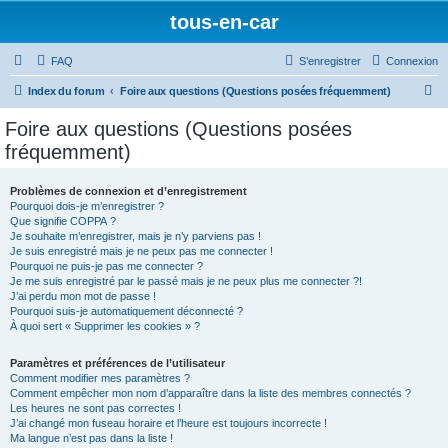
tous-en-car
FAQ
S’enregistrer
Connexion
R
Index du forum
Foire aux questions (Questions posées fréquemment)
e
Foire aux questions (Questions posées
c
fréquemment)
h
e
Problèmes de connexion et d’enregistrement
Pourquoi dois-je m’enregistrer ?
r
Que signifie COPPA ?
c
Je souhaite m’enregistrer, mais je n’y parviens pas !
Je suis enregistré mais je ne peux pas me connecter !
h
Pourquoi ne puis-je pas me connecter ?
Je me suis enregistré par le passé mais je ne peux plus me connecter ?!
e
J’ai perdu mon mot de passe !
r
Pourquoi suis-je automatiquement déconnecté ?
À quoi sert « Supprimer les cookies » ?
Paramètres et préférences de l’utilisateur
Comment modifier mes paramètres ?
Comment empêcher mon nom d’apparaître dans la liste des membres connectés ?
Les heures ne sont pas correctes !
J’ai changé mon fuseau horaire et l’heure est toujours incorrecte !
Ma langue n’est pas dans la liste !