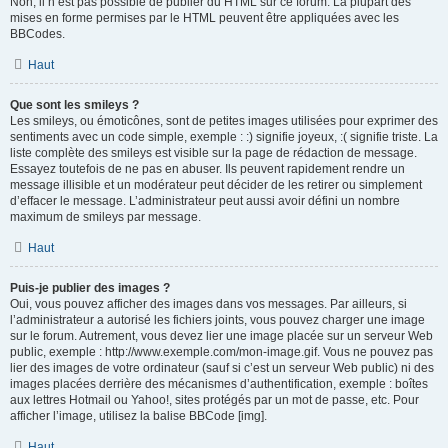
Non, il n’est pas possible de publier du HTML sur ce forum. La plupart des
mises en forme permises par le HTML peuvent être appliquées avec les
BBCodes.
Haut
Que sont les smileys ?
Les smileys, ou émoticônes, sont de petites images utilisées pour exprimer des
sentiments avec un code simple, exemple : :) signifie joyeux, :( signifie triste. La
liste complète des smileys est visible sur la page de rédaction de message.
Essayez toutefois de ne pas en abuser. Ils peuvent rapidement rendre un
message illisible et un modérateur peut décider de les retirer ou simplement
d’effacer le message. L’administrateur peut aussi avoir défini un nombre
maximum de smileys par message.
Haut
Puis-je publier des images ?
Oui, vous pouvez afficher des images dans vos messages. Par ailleurs, si
l’administrateur a autorisé les fichiers joints, vous pouvez charger une image
sur le forum. Autrement, vous devez lier une image placée sur un serveur Web
public, exemple : http://www.exemple.com/mon-image.gif. Vous ne pouvez pas
lier des images de votre ordinateur (sauf si c’est un serveur Web public) ni des
images placées derrière des mécanismes d’authentification, exemple : boîtes
aux lettres Hotmail ou Yahoo!, sites protégés par un mot de passe, etc. Pour
afficher l’image, utilisez la balise BBCode [img].
Haut