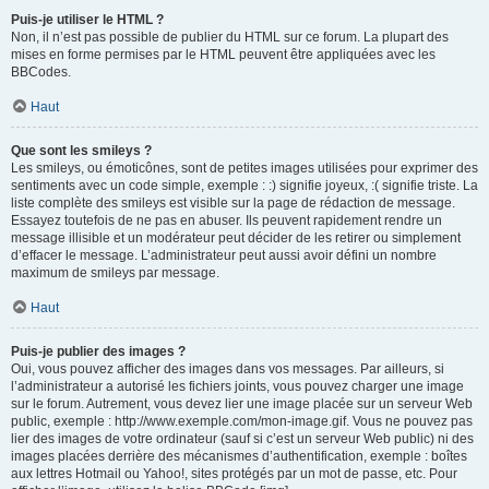
Puis-je utiliser le HTML ?
Non, il n’est pas possible de publier du HTML sur ce forum. La plupart des
mises en forme permises par le HTML peuvent être appliquées avec les
BBCodes.
Haut
Que sont les smileys ?
Les smileys, ou émoticônes, sont de petites images utilisées pour exprimer des
sentiments avec un code simple, exemple : :) signifie joyeux, :( signifie triste. La
liste complète des smileys est visible sur la page de rédaction de message.
Essayez toutefois de ne pas en abuser. Ils peuvent rapidement rendre un
message illisible et un modérateur peut décider de les retirer ou simplement
d’effacer le message. L’administrateur peut aussi avoir défini un nombre
maximum de smileys par message.
Haut
Puis-je publier des images ?
Oui, vous pouvez afficher des images dans vos messages. Par ailleurs, si
l’administrateur a autorisé les fichiers joints, vous pouvez charger une image
sur le forum. Autrement, vous devez lier une image placée sur un serveur Web
public, exemple : http://www.exemple.com/mon-image.gif. Vous ne pouvez pas
lier des images de votre ordinateur (sauf si c’est un serveur Web public) ni des
images placées derrière des mécanismes d’authentification, exemple : boîtes
aux lettres Hotmail ou Yahoo!, sites protégés par un mot de passe, etc. Pour