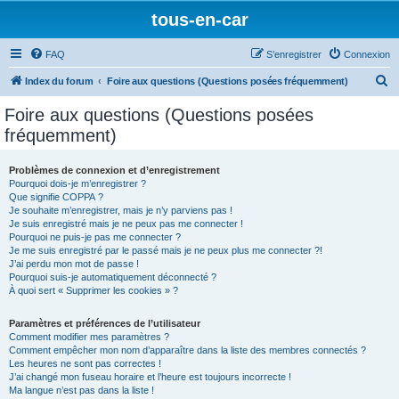
tous-en-car
FAQ
S’enregistrer
Connexion
R
Index du forum
Foire aux questions (Questions posées fréquemment)
e
Foire aux questions (Questions posées
c
fréquemment)
h
e
Problèmes de connexion et d’enregistrement
Pourquoi dois-je m’enregistrer ?
r
Que signifie COPPA ?
c
Je souhaite m’enregistrer, mais je n’y parviens pas !
Je suis enregistré mais je ne peux pas me connecter !
h
Pourquoi ne puis-je pas me connecter ?
Je me suis enregistré par le passé mais je ne peux plus me connecter ?!
e
J’ai perdu mon mot de passe !
r
Pourquoi suis-je automatiquement déconnecté ?
À quoi sert « Supprimer les cookies » ?
Paramètres et préférences de l’utilisateur
Comment modifier mes paramètres ?
Comment empêcher mon nom d’apparaître dans la liste des membres connectés ?
Les heures ne sont pas correctes !
J’ai changé mon fuseau horaire et l’heure est toujours incorrecte !
Ma langue n’est pas dans la liste !