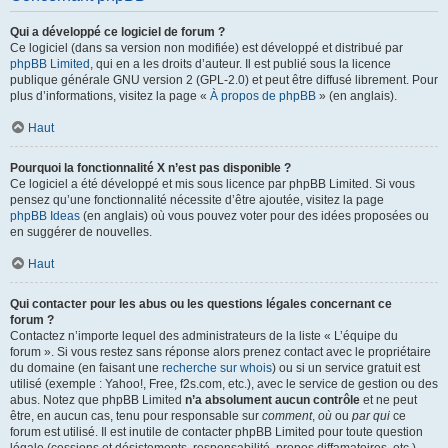
Qui a développé ce logiciel de forum ?
Ce logiciel (dans sa version non modifiée) est développé et distribué par
phpBB Limited
, qui en a les droits d’auteur. Il est publié sous la licence
publique générale GNU version 2 (GPL-2.0) et peut être diffusé librement. Pour
plus d’informations, visitez la page «
À propos de phpBB
» (en anglais).
Haut
Pourquoi la fonctionnalité X n’est pas disponible ?
Ce logiciel a été développé et mis sous licence par phpBB Limited. Si vous
pensez qu’une fonctionnalité nécessite d’être ajoutée, visitez la page
phpBB Ideas
(en anglais) où vous pouvez voter pour des idées proposées ou
en suggérer de nouvelles.
Haut
Qui contacter pour les abus ou les questions légales concernant ce
forum ?
Contactez n’importe lequel des administrateurs de la liste « L’équipe du
forum ». Si vous restez sans réponse alors prenez contact avec le propriétaire
du domaine (en faisant une
recherche sur whois
) ou si un service gratuit est
utilisé (exemple : Yahoo!, Free, f2s.com, etc.), avec le service de gestion ou des
abus. Notez que phpBB Limited
n’a absolument aucun contrôle
et ne peut
être, en aucun cas, tenu pour responsable sur
comment
,
où
ou
par qui
ce
forum est utilisé. Il est inutile de contacter phpBB Limited pour toute question