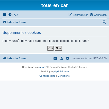
tous-en-car
FAQ
S’enregistrer
Connexion
R
Index du forum
e
Supprimer les cookies
c
h
Êtes-vous sûr de vouloir supprimer tous les cookies de ce forum ?
e
r
c
Index du forum
Heures au format
UTC+02:00
h
Développé par
phpBB
® Forum Software © phpBB Limited
e
Traduit par
phpBB-fr.com
r
Confidentialité
|
Conditions