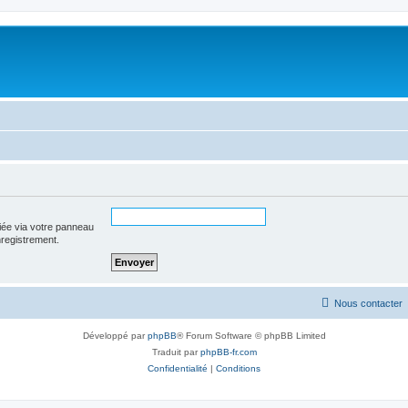
iée via votre panneau
enregistrement.
Nous contacter
Développé par
phpBB
® Forum Software © phpBB Limited
Traduit par
phpBB-fr.com
Confidentialité
|
Conditions