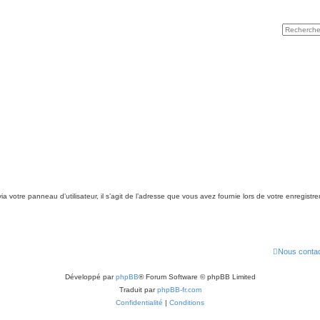
a votre panneau d’utilisateur, il s’agit de l’adresse que vous avez fournie lors de votre enregistr
Nous contac
Développé par
phpBB
® Forum Software © phpBB Limited
Traduit par
phpBB-fr.com
Confidentialité
|
Conditions