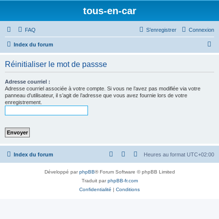
tous-en-car
FAQ
S’enregistrer
Connexion
R
Index du forum
e
Réinitialiser le mot de passse
c
h
Adresse courriel :
Adresse courriel associée à votre compte. Si vous ne l’avez pas modifiée via votre
e
panneau d’utilisateur, il s’agit de l’adresse que vous avez fournie lors de votre
enregistrement.
r
c
h
e
r
Index du forum
Heures au format
UTC+02:00
Développé par
phpBB
® Forum Software © phpBB Limited
Traduit par
phpBB-fr.com
Confidentialité
|
Conditions