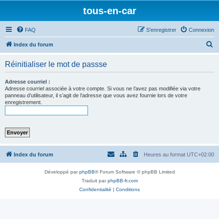
tous-en-car
FAQ
S’enregistrer
Connexion
R
Index du forum
e
Réinitialiser le mot de passse
c
h
Adresse courriel :
Adresse courriel associée à votre compte. Si vous ne l’avez pas modifiée via votre
e
panneau d’utilisateur, il s’agit de l’adresse que vous avez fournie lors de votre
enregistrement.
r
c
h
e
r
Index du forum
Heures au format
UTC+02:00
Développé par
phpBB
® Forum Software © phpBB Limited
Traduit par
phpBB-fr.com
Confidentialité
|
Conditions