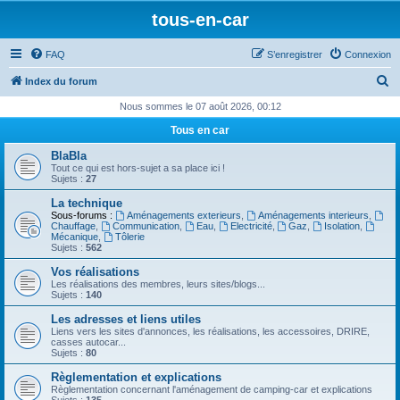
tous-en-car
FAQ
S’enregistrer
Connexion
R
Index du forum
e
Nous sommes le 07 août 2026, 00:12
c
Tous en car
h
BlaBla
e
Tout ce qui est hors-sujet a sa place ici !
Sujets :
27
r
La technique
c
Sous-forums :
Aménagements exterieurs
,
Aménagements interieurs
,
Chauffage
,
Communication
,
Eau
,
Electricité
,
Gaz
,
Isolation
,
h
Mécanique
,
Tôlerie
Sujets :
562
e
Vos réalisations
r
Les réalisations des membres, leurs sites/blogs...
Sujets :
140
Les adresses et liens utiles
Liens vers les sites d'annonces, les réalisations, les accessoires, DRIRE,
casses autocar...
Sujets :
80
Règlementation et explications
Règlementation concernant l'aménagement de camping-car et explications