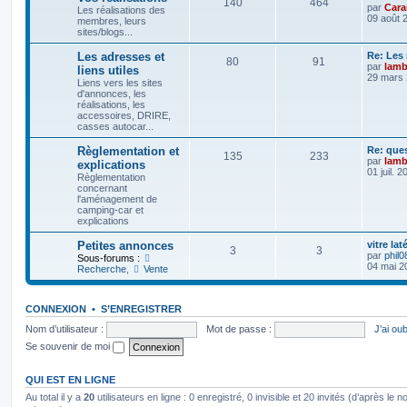
140
464
par
Car
Les réalisations des
09 août 
membres, leurs
sites/blogs...
Les adresses et
Re: Les
80
91
par
lamb
liens utiles
29 mars 
Liens vers les sites
d'annonces, les
réalisations, les
accessoires, DRIRE,
casses autocar...
Règlementation et
Re: que
135
233
par
lamb
explications
01 juil. 
Règlementation
concernant
l'aménagement de
camping-car et
explications
Petites annonces
vitre la
3
3
par
phil0
Sous-forums :
04 mai 2
Recherche
,
Vente
CONNEXION
•
S’ENREGISTRER
Nom d’utilisateur :
Mot de passe :
J’ai ou
Se souvenir de moi
QUI EST EN LIGNE
Au total il y a
20
utilisateurs en ligne : 0 enregistré, 0 invisible et 20 invités (d’après le 