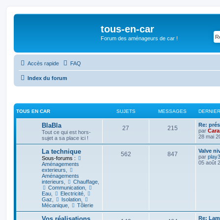
tous-en-car
Forum des aménageurs de car !
Accès rapide
FAQ
Index du forum
TOUS EN CAR
SUJETS
MESSAGES
DERNIE
BlaBla
Re: prés
27
215
par
Car
Tout ce qui est hors-
28 mai 2
sujet a sa place ici !
La technique
Valve n
562
847
par
play
Sous-forums :
05 août 
Aménagements
exterieurs
,
Aménagements
interieurs
,
Chauffage
,
Communication
,
Eau
,
Electricité
,
Gaz
,
Isolation
,
Mécanique
,
Tôlerie
Vos réalisations
Re: Lam