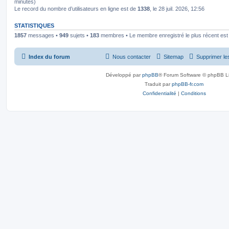
minutes)
Le record du nombre d’utilisateurs en ligne est de
1338
, le 28 juil. 2026, 12:56
STATISTIQUES
1857
messages •
949
sujets •
183
membres • Le membre enregistré le plus récent es
Index du forum
Nous contacter
Sitemap
Supprimer le
Développé par
phpBB
® Forum Software © phpBB L
Traduit par
phpBB-fr.com
Confidentialité
|
Conditions