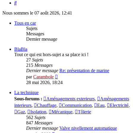
Rechercher
Nous sommes le 07 août 2026, 12:41
Tous en car
Sujets
Messages
Dernier message
BlaBla
Tout ce qui est hors-sujet a sa place ici !
27
Sujets
215
Messages
Dernier message
Re: présentation de marine
Voir
par
Carambole
le
28 mai 2026, 18:24
dernier
message
La technique
Sous-forums :
Aménagements exterieurs
,
Aménagements
interieurs
,
Chauffage
,
Communication
,
Eau
,
Electricité
,
Gaz
,
Isolation
,
Mécanique
,
Tôlerie
562
Sujets
847
Messages
Dernier message
Valve nivellement automatique