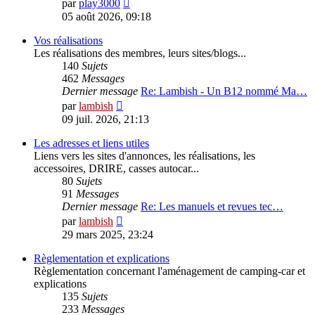
Voir
par
play3000
le
05 août 2026, 09:18
dernier
message
Vos réalisations
Les réalisations des membres, leurs sites/blogs...
140
Sujets
462
Messages
Dernier message
Re: Lambish - Un B12 nommé Ma…
Voir
par
lambish
le
09 juil. 2026, 21:13
dernier
message
Les adresses et liens utiles
Liens vers les sites d'annonces, les réalisations, les
accessoires, DRIRE, casses autocar...
80
Sujets
91
Messages
Dernier message
Re: Les manuels et revues tec…
Voir
par
lambish
le
29 mars 2025, 23:24
dernier
message
Règlementation et explications
Règlementation concernant l'aménagement de camping-car et
explications
135
Sujets
233
Messages