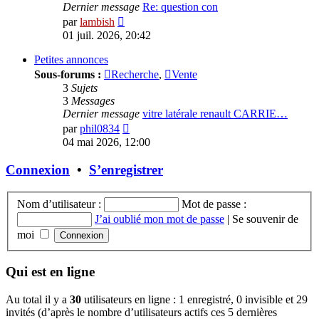
Dernier message
Re: question con
Voir
par
lambish
le
01 juil. 2026, 20:42
dernier
message
Petites annonces
Sous-forums :
Recherche
,
Vente
3
Sujets
3
Messages
Dernier message
vitre latérale renault CARRIE…
Voir
par
phil0834
le
04 mai 2026, 12:00
dernier
message
Connexion
•
S’enregistrer
Nom d’utilisateur :
Mot de passe :
J’ai oublié mon mot de passe
|
Se souvenir de
moi
Qui est en ligne
Au total il y a
30
utilisateurs en ligne : 1 enregistré, 0 invisible et 29
invités (d’après le nombre d’utilisateurs actifs ces 5 dernières