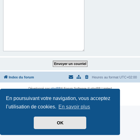
Index du forum
Heures au format
UTC+02:00
Développé par
phpBB
® Forum Software © phpBB Limited
Traduit par
phpBB-fr.com
En poursuivant votre navigation, vous acceptez
Confidentialité
|
Conditions
l’utilisation de cookies.
En savoir plus
OK