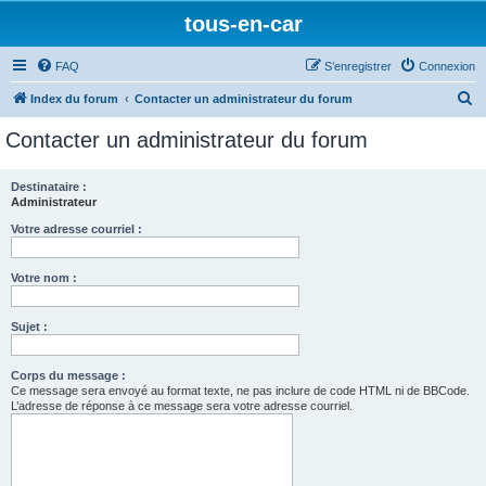
tous-en-car
FAQ
S’enregistrer
Connexion
R
Index du forum
Contacter un administrateur du forum
e
Contacter un administrateur du forum
c
h
Destinataire :
Administrateur
e
r
Votre adresse courriel :
c
Votre nom :
h
e
Sujet :
r
Corps du message :
Ce message sera envoyé au format texte, ne pas inclure de code HTML ni de BBCode.
L’adresse de réponse à ce message sera votre adresse courriel.