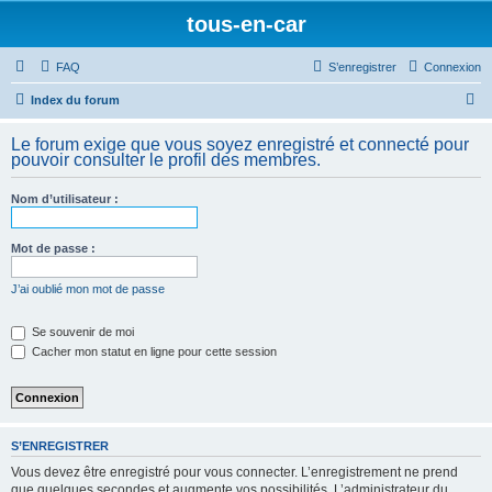
tous-en-car
FAQ
S’enregistrer
Connexion
R
Index du forum
e
Le forum exige que vous soyez enregistré et connecté pour
c
pouvoir consulter le profil des membres.
h
Nom d’utilisateur :
e
r
Mot de passe :
c
h
J’ai oublié mon mot de passe
e
Se souvenir de moi
r
Cacher mon statut en ligne pour cette session
S’ENREGISTRER
Vous devez être enregistré pour vous connecter. L’enregistrement ne prend
que quelques secondes et augmente vos possibilités. L’administrateur du