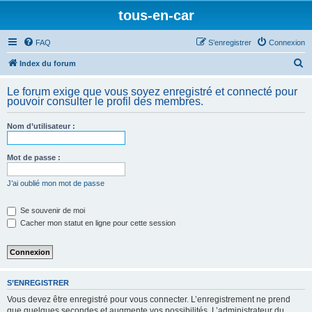
tous-en-car
FAQ
S’enregistrer
Connexion
R
Index du forum
e
Le forum exige que vous soyez enregistré et connecté pour
c
pouvoir consulter le profil des membres.
h
Nom d’utilisateur :
e
r
Mot de passe :
c
h
J’ai oublié mon mot de passe
e
Se souvenir de moi
r
Cacher mon statut en ligne pour cette session
S’ENREGISTRER
Vous devez être enregistré pour vous connecter. L’enregistrement ne prend
que quelques secondes et augmente vos possibilités. L’administrateur du