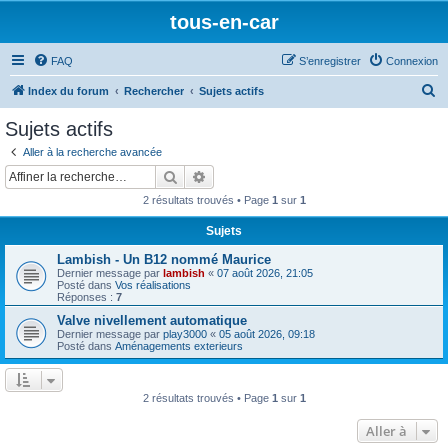
tous-en-car
FAQ
S’enregistrer
Connexion
R
Index du forum
Rechercher
Sujets actifs
e
Sujets actifs
c
Aller à la recherche avancée
h
Rechercher
Recherche avancée
e
2 résultats trouvés • Page
1
sur
1
r
Sujets
c
Lambish - Un B12 nommé Maurice
h
Dernier message par
lambish
«
07 août 2026, 21:05
e
Posté dans
Vos réalisations
Réponses :
7
r
Valve nivellement automatique
Dernier message par
play3000
«
05 août 2026, 09:18
Posté dans
Aménagements exterieurs
2 résultats trouvés • Page
1
sur
1
Aller à