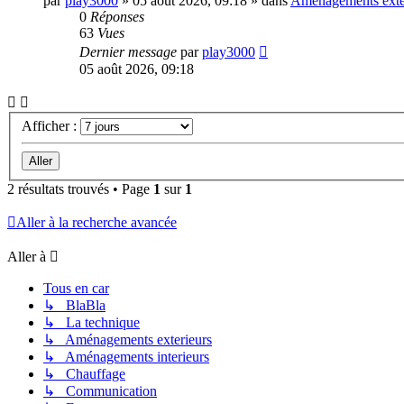
par
play3000
»
05 août 2026, 09:18
» dans
Aménagements exte
0
Réponses
63
Vues
Dernier message
par
play3000
05 août 2026, 09:18
Afficher :
2 résultats trouvés • Page
1
sur
1
Aller à la recherche avancée
Aller à
Tous en car
↳ BlaBla
↳ La technique
↳ Aménagements exterieurs
↳ Aménagements interieurs
↳ Chauffage
↳ Communication