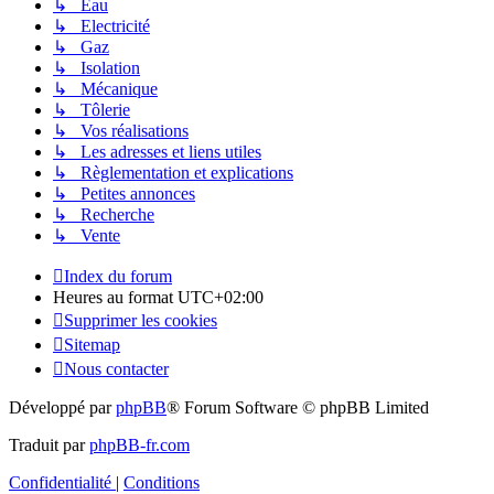
↳ Eau
↳ Electricité
↳ Gaz
↳ Isolation
↳ Mécanique
↳ Tôlerie
↳ Vos réalisations
↳ Les adresses et liens utiles
↳ Règlementation et explications
↳ Petites annonces
↳ Recherche
↳ Vente
Index du forum
Heures au format
UTC+02:00
Supprimer les cookies
Sitemap
Nous contacter
Développé par
phpBB
® Forum Software © phpBB Limited
Traduit par
phpBB-fr.com
Confidentialité
|
Conditions