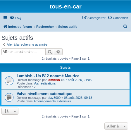
tous-en-car
FAQ
S’enregistrer
Connexion
R
Index du forum
Rechercher
Sujets actifs
e
Sujets actifs
c
Aller à la recherche avancée
h
Rechercher
Recherche avancée
e
2 résultats trouvés • Page
1
sur
1
r
Sujets
c
Lambish - Un B12 nommé Maurice
h
Dernier message par
lambish
«
07 août 2026, 21:05
e
Posté dans
Vos réalisations
Réponses :
7
r
Valve nivellement automatique
Dernier message par
play3000
«
05 août 2026, 09:18
Posté dans
Aménagements exterieurs
2 résultats trouvés • Page
1
sur
1
Aller à