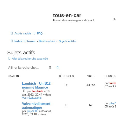
tous-en-car
Forum des aménageurs de car !
Accès rapide
FAQ
Index du forum
Rechercher
Sujets actifs
Sujets actifs
Aller à la recherche avancée
Rechercher
Recherche avancée
SUJETS
RÉPONSES
VUES
DERNIE
Lambish - Un B12
par
lamb
7
44756
07 août 
nommé Maurice
par
lambish
»
16
avr. 2022, 20:44
» dans
Vos réalisations
Valve nivellement
par
play
0
67
05 août 
automatique
par
play3000
»
05 août
2026, 09:18
» dans