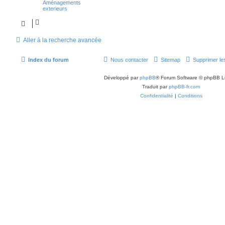
Aménagements
exterieurs
Aller à la recherche avancée
Index du forum
Nous contacter
Sitemap
Supprimer le
Développé par
phpBB
® Forum Software © phpBB L
Traduit par
phpBB-fr.com
Confidentialité
|
Conditions