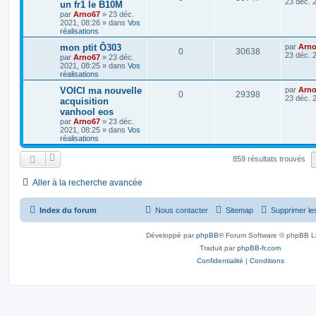
23 déc. 
un fr1 le B10M
par
Arno67
»
23 déc.
2021, 08:26
» dans
Vos
réalisations
mon ptit Ô303
par
Arn
0
30638
23 déc. 
par
Arno67
»
23 déc.
2021, 08:25
» dans
Vos
réalisations
VOICI ma nouvelle
par
Arn
0
29398
23 déc. 
acquisition
vanhool eos
par
Arno67
»
23 déc.
2021, 08:25
» dans
Vos
réalisations
859 résultats trouvés
Aller à la recherche avancée
Index du forum
Nous contacter
Sitemap
Supprimer le
Développé par
phpBB
® Forum Software © phpBB L
Traduit par
phpBB-fr.com
Confidentialité
|
Conditions