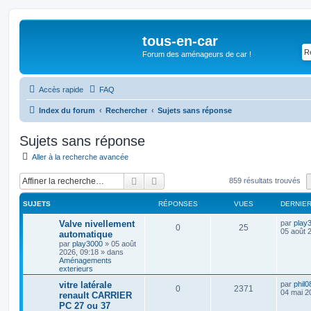
tous-en-car
Forum des aménageurs de car !
Accès rapide
FAQ
Index du forum
Rechercher
Sujets sans réponse
Sujets sans réponse
Aller à la recherche avancée
Rechercher
Recherche avancée
859 résultats trouvés
SUJETS
RÉPONSES
VUES
DERNIE
Valve nivellement
par
play
0
25
05 août 
automatique
par
play3000
»
05 août
2026, 09:18
» dans
Aménagements
exterieurs
vitre latérale
par
phil0
0
2371
04 mai 2
renault CARRIER
PC 27 ou 37