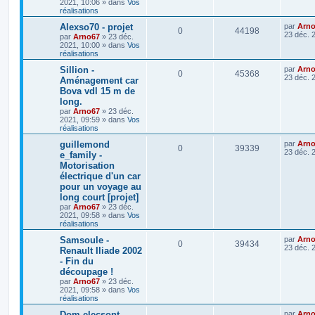
2021, 10:06
» dans
Vos
réalisations
Alexso70 - projet
par
Arn
0
44198
23 déc. 
par
Arno67
»
23 déc.
2021, 10:00
» dans
Vos
réalisations
Sillion -
par
Arn
0
45368
23 déc. 
Aménagement car
Bova vdl 15 m de
long.
par
Arno67
»
23 déc.
2021, 09:59
» dans
Vos
réalisations
guillemond​
par
Arn
0
39339
23 déc. 
e_family -
Motorisation
électrique d'un car
pour un voyage au
long court [projet]
par
Arno67
»
23 déc.
2021, 09:58
» dans
Vos
réalisations
Samsoule -
par
Arn
0
39434
23 déc. 
Renault Iliade 2002
- Fin du
découpage !
par
Arno67
»
23 déc.
2021, 09:58
» dans
Vos
réalisations
Dom-elecso​nt -
par
Arn