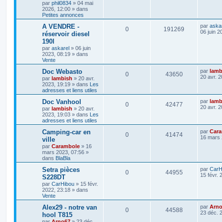
par
phil0834
»
04 mai
2026, 12:00
» dans
Petites annonces
A VENDRE -
par
aska
0
191269
06 juin 2
réservoir diesel
190l
par
askarel
»
06 juin
2023, 08:19
» dans
Vente
Doc Webasto
par
lamb
0
43650
20 avr. 
par
lambish
»
20 avr.
2023, 19:19
» dans
Les
adresses et liens utiles
Doc Vanhool
par
lamb
0
42477
20 avr. 
par
lambish
»
20 avr.
2023, 19:03
» dans
Les
adresses et liens utiles
Camping-car en
par
Car
0
41474
16 mars 
ville
par
Carambole
»
16
mars 2023, 07:56
»
dans
BlaBla
Setra pièces
par
CarH
0
44955
15 févr. 
S228DT
par
CarHibou
»
15 févr.
2022, 23:18
» dans
Vente
Alex29 - notre van
par
Arn
0
44588
23 déc. 
hool T815
par
Arno67
»
23 déc.