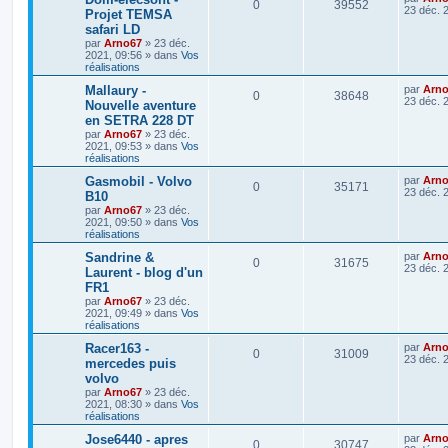
0
39552
23 déc. 
Projet TEMSA
safari LD
par
Arno67
»
23 déc.
2021, 09:56
» dans
Vos
réalisations
Mallaury -
par
Arn
0
38648
23 déc. 
Nouvelle aventure
en SETRA 228 DT
par
Arno67
»
23 déc.
2021, 09:53
» dans
Vos
réalisations
Gasmobil - Volvo
par
Arn
0
35171
23 déc. 
B10
par
Arno67
»
23 déc.
2021, 09:50
» dans
Vos
réalisations
Sandrine &
par
Arn
0
31675
23 déc. 
Laurent - blog d'un
FR1
par
Arno67
»
23 déc.
2021, 09:49
» dans
Vos
réalisations
Racer163 -
par
Arn
0
31009
23 déc. 
mercedes puis
volvo
par
Arno67
»
23 déc.
2021, 08:30
» dans
Vos
réalisations
Jose6440 - apres
par
Arn
0
30747