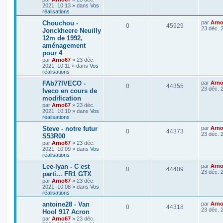
2021, 10:13
» dans
Vos
réalisations
Chouchou -
par
Arn
0
45929
23 déc. 
Jonckheere Neuilly
12m de 1992,
aménagement
pour 4
par
Arno67
»
23 déc.
2021, 10:11
» dans
Vos
réalisations
FAb77IVECO -
par
Arn
0
44355
23 déc. 
Iveco en cours de
modification
par
Arno67
»
23 déc.
2021, 10:10
» dans
Vos
réalisations
Steve - notre futur
par
Arn
0
44373
23 déc. 
S53R00
par
Arno67
»
23 déc.
2021, 10:09
» dans
Vos
réalisations
Lee-lyan - C est
par
Arn
0
44409
23 déc. 
parti... FR1 GTX
par
Arno67
»
23 déc.
2021, 10:08
» dans
Vos
réalisations
antoine28 - Van
par
Arn
0
44318
23 déc. 
Hool 917 Acron
par
Arno67
»
23 déc.