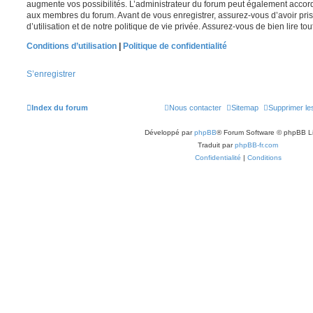
augmente vos possibilités. L’administrateur du forum peut également accor
aux membres du forum. Avant de vous enregistrer, assurez-vous d’avoir pri
d’utilisation et de notre politique de vie privée. Assurez-vous de bien lire to
Conditions d’utilisation
|
Politique de confidentialité
S’enregistrer
Index du forum
Nous contacter
Sitemap
Supprimer le
Développé par
phpBB
® Forum Software © phpBB L
Traduit par
phpBB-fr.com
Confidentialité
|
Conditions