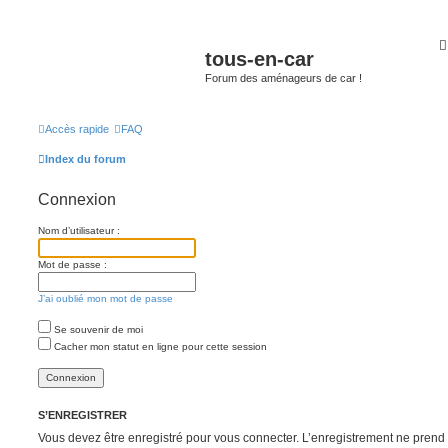
tous-en-car
Forum des aménageurs de car !
Accès rapide
FAQ
Index du forum
Connexion
Nom d’utilisateur :
Mot de passe :
J’ai oublié mon mot de passe
Se souvenir de moi
Cacher mon statut en ligne pour cette session
S’ENREGISTRER
Vous devez être enregistré pour vous connecter. L’enregistrement ne pren