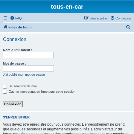
tous-en-car
FAQ
S’enregistrer
Connexion
R
Index du forum
e
Connexion
c
h
Nom d’utilisateur :
e
r
Mot de passe :
c
J’ai oublié mon mot de passe
h
e
Se souvenir de moi
Cacher mon statut en ligne pour cette session
r
S’ENREGISTRER
Vous devez être enregistré pour vous connecter. L’enregistrement ne prend
que quelques secondes et augmente vos possibilités. L’administrateur du
forum peut également accorder des permissions additionnelles aux membres