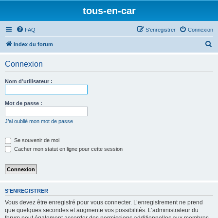
tous-en-car
FAQ
S’enregistrer
Connexion
R
Index du forum
e
Connexion
c
h
Nom d’utilisateur :
e
r
Mot de passe :
c
J’ai oublié mon mot de passe
h
e
Se souvenir de moi
Cacher mon statut en ligne pour cette session
r
S’ENREGISTRER
Vous devez être enregistré pour vous connecter. L’enregistrement ne prend
que quelques secondes et augmente vos possibilités. L’administrateur du
forum peut également accorder des permissions additionnelles aux membres