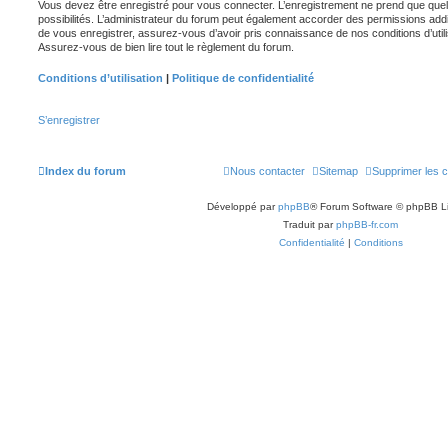
Vous devez être enregistré pour vous connecter. L’enregistrement ne prend que q
possibilités. L’administrateur du forum peut également accorder des permissions ad
de vous enregistrer, assurez-vous d’avoir pris connaissance de nos conditions d’utilisa
Assurez-vous de bien lire tout le règlement du forum.
Conditions d’utilisation
|
Politique de confidentialité
S’enregistrer
Index du forum
Nous contacter
Sitemap
Supprimer les 
Développé par
phpBB
® Forum Software © phpBB L
Traduit par
phpBB-fr.com
Confidentialité
|
Conditions