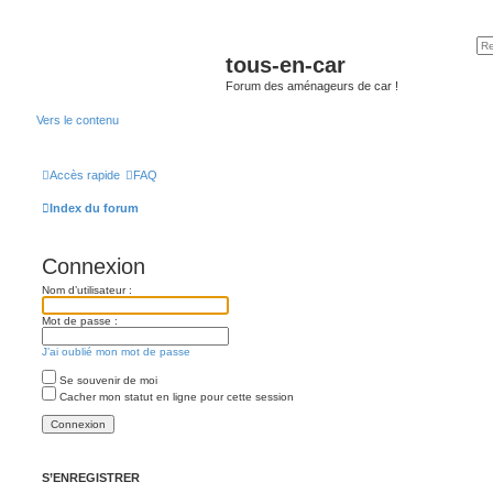
tous-en-car
Forum des aménageurs de car !
Vers le contenu
Accès rapide
FAQ
Index du forum
Connexion
Nom d’utilisateur :
Mot de passe :
J’ai oublié mon mot de passe
Se souvenir de moi
Cacher mon statut en ligne pour cette session
S’ENREGISTRER