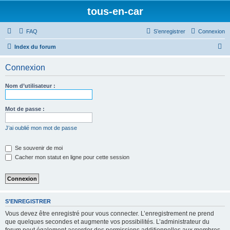
tous-en-car
FAQ
S’enregistrer
Connexion
R
Index du forum
e
Connexion
c
h
Nom d’utilisateur :
e
r
Mot de passe :
c
J’ai oublié mon mot de passe
h
e
Se souvenir de moi
Cacher mon statut en ligne pour cette session
r
S’ENREGISTRER
Vous devez être enregistré pour vous connecter. L’enregistrement ne prend
que quelques secondes et augmente vos possibilités. L’administrateur du
forum peut également accorder des permissions additionnelles aux membres