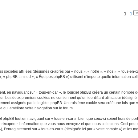
Reche
Rec
 sociétés affiliées (désignés ci-après par « nous », « notre », « nos », « tous-en-ca
», « phpBB Limited », « Équipes phpBB ») utilisent n’importe quelle information coll
, en naviguant sur « tous-en-car », le logiciel phpBB créera un certain nombre de 
ur. Les deux premiers cookies ne contiennent qu’un identifiant utilisateur (désigné c
ement assignés par le logiciel phpBB. Un troisième cookie sera créé une fois que vou
ce qui améliore votre navigation sur le forum.
 phpBB tout en naviguant sur « tous-en-car », bien que ceux-ci soient hors de por
écupérer l’information que vous nous envoyez et que nous collectons. Ceci peut êtr
 »), l’enregistrement sur « tous-en-car » (désignée ici par « votre compte ») et les