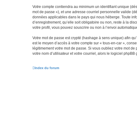
Votre compte contiendra au minimum un identifiant unique (dési
mot de passe »), et une adresse courriel personnelle valide (dé
données applicables dans le pays qui nous héberge. Toute infor
d’enregistrement, qu’elle soit obligatoire ou non, reste à la d
votre profil, vous pouvez souscrire ou non à l’envoi automatique
Votre mot de passe est crypté (hashage à sens unique) afin qu’i
est le moyen d’accès à votre compte sur « tous-en-car », cons
légitimement votre mot de passe. Si vous oubliez votre mot de 
votre nom d’utilisateur et votre courriel, alors le logiciel ph
Index du forum