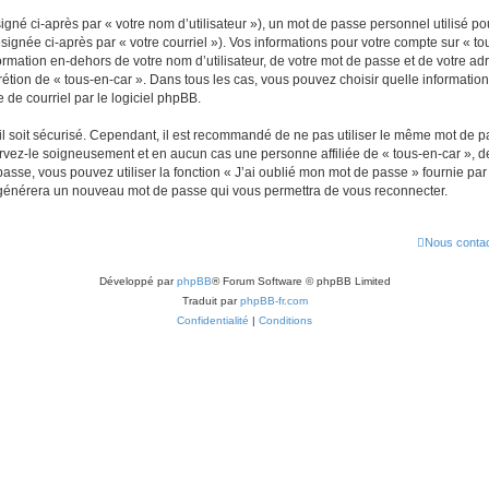
gné ci-après par « votre nom d’utilisateur »), un mot de passe personnel utilisé po
signée ci-après par « votre courriel »). Vos informations pour votre compte sur « to
mation en-dehors de votre nom d’utilisateur, de votre mot de passe et de votre adr
iscrétion de « tous-en-car ». Dans tous les cas, vous pouvez choisir quelle informat
 de courriel par le logiciel phpBB.
l soit sécurisé. Cependant, il est recommandé de ne pas utiliser le même mot de pas
ervez-le soigneusement et en aucun cas une personne affiliée de « tous-en-car »,
passe, vous pouvez utiliser la fonction « J’ai oublié mon mot de passe » fournie p
pBB générera un nouveau mot de passe qui vous permettra de vous reconnecter.
Nous contac
Développé par
phpBB
® Forum Software © phpBB Limited
Traduit par
phpBB-fr.com
Confidentialité
|
Conditions