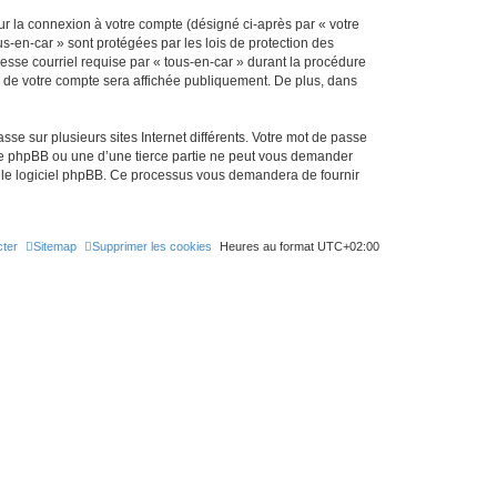
ur la connexion à votre compte (désigné ci-après par « votre
us-en-car » sont protégées par les lois de protection des
esse courriel requise par « tous-en-car » durant la procédure
ion de votre compte sera affichée publiquement. De plus, dans
se sur plusieurs sites Internet différents. Votre mot de passe
 de phpBB ou une d’une tierce partie ne peut vous demander
ar le logiciel phpBB. Ce processus vous demandera de fournir
ter
Sitemap
Supprimer les cookies
Heures au format
UTC+02:00