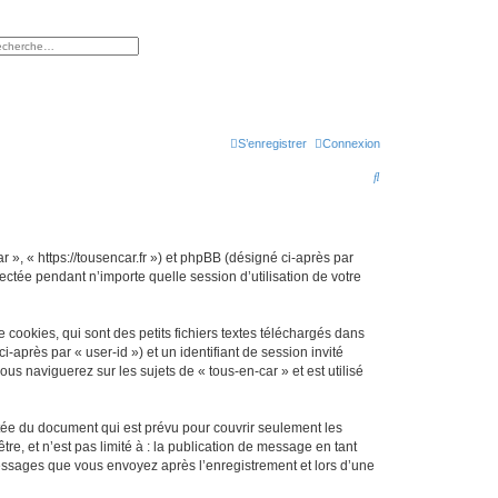
rcher
herche avancée
S’enregistrer
Connexion
R
e
c
h
r », « https://tousencar.fr ») et phpBB (désigné ci-après par
ectée pendant n’importe quelle session d’utilisation de votre
e
r
cookies, qui sont des petits fichiers textes téléchargés dans
c
i-après par « user-id ») et un identifiant de session invité
h
s naviguerez sur les sujets de « tous-en-car » et est utilisé
e
r
tée du document qui est prévu pour couvrir seulement les
e, et n’est pas limité à : la publication de message en tant
 messages que vous envoyez après l’enregistrement et lors d’une