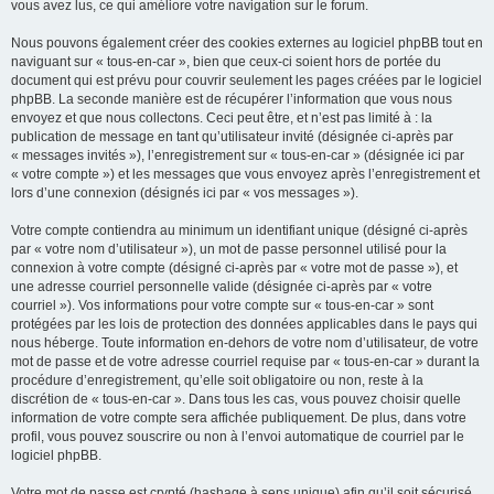
vous avez lus, ce qui améliore votre navigation sur le forum.
Nous pouvons également créer des cookies externes au logiciel phpBB tout en
naviguant sur « tous-en-car », bien que ceux-ci soient hors de portée du
document qui est prévu pour couvrir seulement les pages créées par le logiciel
phpBB. La seconde manière est de récupérer l’information que vous nous
envoyez et que nous collectons. Ceci peut être, et n’est pas limité à : la
publication de message en tant qu’utilisateur invité (désignée ci-après par
« messages invités »), l’enregistrement sur « tous-en-car » (désignée ici par
« votre compte ») et les messages que vous envoyez après l’enregistrement et
lors d’une connexion (désignés ici par « vos messages »).
Votre compte contiendra au minimum un identifiant unique (désigné ci-après
par « votre nom d’utilisateur »), un mot de passe personnel utilisé pour la
connexion à votre compte (désigné ci-après par « votre mot de passe »), et
une adresse courriel personnelle valide (désignée ci-après par « votre
courriel »). Vos informations pour votre compte sur « tous-en-car » sont
protégées par les lois de protection des données applicables dans le pays qui
nous héberge. Toute information en-dehors de votre nom d’utilisateur, de votre
mot de passe et de votre adresse courriel requise par « tous-en-car » durant la
procédure d’enregistrement, qu’elle soit obligatoire ou non, reste à la
discrétion de « tous-en-car ». Dans tous les cas, vous pouvez choisir quelle
information de votre compte sera affichée publiquement. De plus, dans votre
profil, vous pouvez souscrire ou non à l’envoi automatique de courriel par le
logiciel phpBB.
Votre mot de passe est crypté (hashage à sens unique) afin qu’il soit sécurisé.