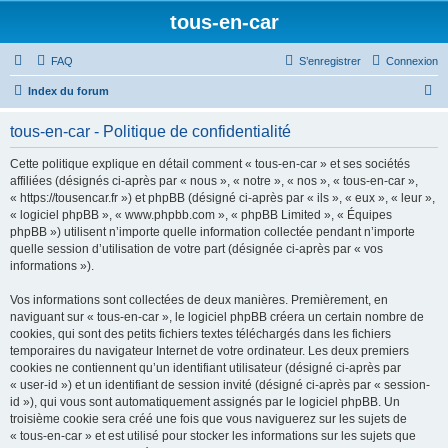
tous-en-car
FAQ
S’enregistrer
Connexion
R
Index du forum
e
tous-en-car - Politique de confidentialité
c
h
Cette politique explique en détail comment « tous-en-car » et ses sociétés
affiliées (désignés ci-après par « nous », « notre », « nos », « tous-en-car »,
e
« https://tousencar.fr ») et phpBB (désigné ci-après par « ils », « eux », « leur »,
r
« logiciel phpBB », « www.phpbb.com », « phpBB Limited », « Équipes
phpBB ») utilisent n’importe quelle information collectée pendant n’importe
c
quelle session d’utilisation de votre part (désignée ci-après par « vos
h
informations »).
e
Vos informations sont collectées de deux manières. Premièrement, en
r
naviguant sur « tous-en-car », le logiciel phpBB créera un certain nombre de
cookies, qui sont des petits fichiers textes téléchargés dans les fichiers
temporaires du navigateur Internet de votre ordinateur. Les deux premiers
cookies ne contiennent qu’un identifiant utilisateur (désigné ci-après par
« user-id ») et un identifiant de session invité (désigné ci-après par « session-
id »), qui vous sont automatiquement assignés par le logiciel phpBB. Un
troisième cookie sera créé une fois que vous naviguerez sur les sujets de
« tous-en-car » et est utilisé pour stocker les informations sur les sujets que