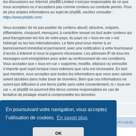
les discussions sur Internet. phpBB Limited n’est pas responsable de ce que
nous acceptons ou n’acceptons pas comme contenu ou conduite permis. Pour
de plus amples informations au sujet de phpBB, veuillez consulter :
https://www.phpbb.com/
.
Vous acceptez de ne pas publier de contenu abusif, obscène, vulgaire,
diffamatoire, choquant, menaçant, à caractère sexuel ou tout autre contenu qui
peut transgresser les lois de votre pays, du pays où « tous-en-car » est
hébergé ou les lois internationales. Le faire peut vous mener à un
bannissement immédiat et permanent, avec une notification à votre fournisseur
d’accès à Internet si nous le jugeons nécessaire. Les adresses IP de tous les
messages sont enregistrées pour aider au renforcement de ces conditions.
Vous acceptez que « tous-en-car » supprime, modifie, déplace ou verrouille
n’importe quel sujet lorsque nous estimons que cela est nécessaire. En tant
que membre, vous acceptez que toutes les informations que vous avez saisies
soient stockées dans notre base de données. Bien que ces informations ne
soient pas diffusées à une tierce partie sans votre consentement, ni « tous-en-
car », ni phpBB ne pourront être tenus comme responsables en cas de
tentative de piratage visant à compromettre les données.
En poursuivant votre navigation, vous acceptez
l’utilisation de cookies.
En savoir plus
Index du forum
Heures au format
UTC+02:00
OK
Développé par
phpBB
® Forum Software © phpBB Limited