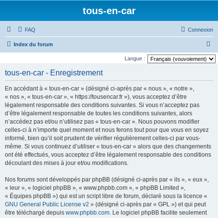
tous-en-car
FAQ
Connexion
R
Index du forum
e
Langue :
c
tous-en-car - Enregistrement
h
En accédant à « tous-en-car » (désigné ci-après par « nous », « notre »,
e
« nos », « tous-en-car », « https://tousencar.fr »), vous acceptez d’être
r
légalement responsable des conditions suivantes. Si vous n’acceptez pas
d’être légalement responsable de toutes les conditions suivantes, alors
c
n’accédez pas et/ou n’utilisez pas « tous-en-car ». Nous pouvons modifier
h
celles-ci à n’importe quel moment et nous ferons tout pour que vous en soyez
e
informé, bien qu’il soit prudent de vérifier régulièrement celles-ci par vous-
même. Si vous continuez d’utiliser « tous-en-car » alors que des changements
r
ont été effectués, vous acceptez d’être légalement responsable des conditions
découlant des mises à jour et/ou modifications.
Nos forums sont développés par phpBB (désigné ci-après par « ils », « eux »,
« leur », « logiciel phpBB », « www.phpbb.com », « phpBB Limited »,
« Équipes phpBB ») qui est un script libre de forum, déclaré sous la licence «
GNU General Public License v2
» (désigné ci-après par « GPL ») et qui peut
être téléchargé depuis
www.phpbb.com
. Le logiciel phpBB facilite seulement