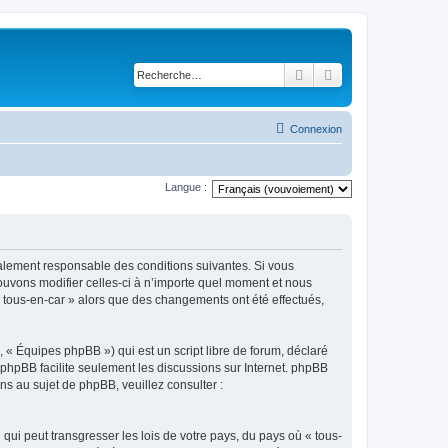
Rechercher
Recherche avancé
Connexion
Langue :
légalement responsable des conditions suivantes. Si vous
pouvons modifier celles-ci à n’importe quel moment et nous
 « tous-en-car » alors que des changements ont été effectués,
 « Équipes phpBB ») qui est un script libre de forum, déclaré
l phpBB facilite seulement les discussions sur Internet. phpBB
 au sujet de phpBB, veuillez consulter :
qui peut transgresser les lois de votre pays, du pays où « tous-