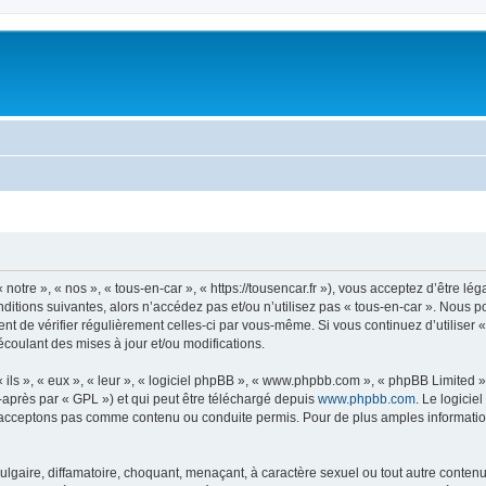
notre », « nos », « tous-en-car », « https://tousencar.fr »), vous acceptez d’être 
ditions suivantes, alors n’accédez pas et/ou n’utilisez pas « tous-en-car ». Nous 
dent de vérifier régulièrement celles-ci par vous-même. Si vous continuez d’utiliser
coulant des mises à jour et/ou modifications.
ls », « eux », « leur », « logiciel phpBB », « www.phpbb.com », « phpBB Limited »,
-après par « GPL ») et qui peut être téléchargé depuis
www.phpbb.com
. Le logicie
acceptons pas comme contenu ou conduite permis. Pour de plus amples informations
gaire, diffamatoire, choquant, menaçant, à caractère sexuel ou tout autre contenu 