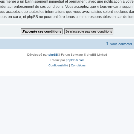
 vous mener à un bannissement immédiat et permanent, avec une notification à votre 
der au renforcement de ces conditions. Vous acceptez que « tous-en-car » supprime
us acceptez que toutes les informations que vous avez saisies soient stockées da
« tous-en-car », ni phpBB ne pourront être tenus comme responsables en cas de ten
Nous contacter
Développé par
phpBB
® Forum Software © phpBB Limited
Traduit par
phpBB-fr.com
Confidentialité
|
Conditions