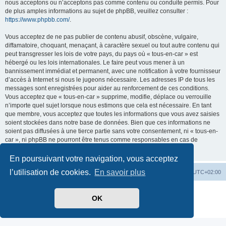
nous acceptons ou n’acceptons pas comme contenu ou conduite permis. Pour
de plus amples informations au sujet de phpBB, veuillez consulter :
https://www.phpbb.com/
.
Vous acceptez de ne pas publier de contenu abusif, obscène, vulgaire,
diffamatoire, choquant, menaçant, à caractère sexuel ou tout autre contenu qui
peut transgresser les lois de votre pays, du pays où « tous-en-car » est
hébergé ou les lois internationales. Le faire peut vous mener à un
bannissement immédiat et permanent, avec une notification à votre fournisseur
d’accès à Internet si nous le jugeons nécessaire. Les adresses IP de tous les
messages sont enregistrées pour aider au renforcement de ces conditions.
Vous acceptez que « tous-en-car » supprime, modifie, déplace ou verrouille
n’importe quel sujet lorsque nous estimons que cela est nécessaire. En tant
que membre, vous acceptez que toutes les informations que vous avez saisies
soient stockées dans notre base de données. Bien que ces informations ne
soient pas diffusées à une tierce partie sans votre consentement, ni « tous-en-
car », ni phpBB ne pourront être tenus comme responsables en cas de
tentative de piratage visant à compromettre les données.
En poursuivant votre navigation, vous acceptez
l’utilisation de cookies.
En savoir plus
Index du forum
Heures au format
UTC+02:00
Développé par
phpBB
® Forum Software © phpBB Limited
OK
Traduit par
phpBB-fr.com
Confidentialité
|
Conditions