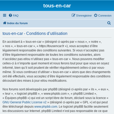
tous-en-car
FAQ
S’enregistrer
Connexion
R
Index du forum
e
tous-en-car - Conditions d’utilisation
c
h
En accédant à « tous-en-car » (désigné ci-après par « nous », « notre »,
« nos », « tous-en-car », « https://tousencar.fr »), vous acceptez d’être
e
légalement responsable des conditions suivantes. Si vous n’acceptez pas
r
d’être légalement responsable de toutes les conditions suivantes, alors
n’accédez pas et/ou n’utilisez pas « tous-en-car ». Nous pouvons modifier
c
celles-ci à n’importe quel moment et nous ferons tout pour que vous en soyez
h
informé, bien qu’il soit prudent de vérifier régulièrement celles-ci par vous-
même. Si vous continuez d’utiliser « tous-en-car » alors que des changements
e
ont été effectués, vous acceptez d’être légalement responsable des conditions
r
découlant des mises à jour et/ou modifications.
Nos forums sont développés par phpBB (désigné ci-après par « ils », « eux »,
« leur », « logiciel phpBB », « www.phpbb.com », « phpBB Limited »,
« Équipes phpBB ») qui est un script libre de forum, déclaré sous la licence «
GNU General Public License v2
» (désigné ci-après par « GPL ») et qui peut
être téléchargé depuis
www.phpbb.com
. Le logiciel phpBB facilite seulement
les discussions sur Internet. phpBB Limited n’est pas responsable de ce que