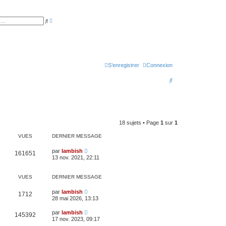
R
R
e
e
c
c
h
h
e
e
r
r
c
c
h
h
e
S’enregistrer
Connexion
e
a
r
v
R
a
n
e
c
é
e
c
h
18 sujets • Page
1
sur
1
e
VUES
DERNIER MESSAGE
r
par
lambish
c
161651
13 nov. 2021, 22:11
h
e
VUES
DERNIER MESSAGE
r
par
lambish
1712
28 mai 2026, 13:13
par
lambish
145392
17 nov. 2023, 09:17