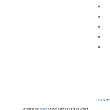
0
0
0
0
0
Nous contac
Développé par
phpBB
® Forum Software © phpBB Limited