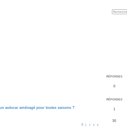
RÉPONSES
0
RÉPONSES
 un autocar aménagé pour toutes saisons ?
1
30
1
2
3
4