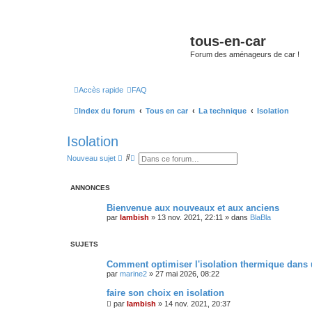
tous-en-car
Forum des aménageurs de car !
Accès rapide
FAQ
Index du forum
Tous en car
La technique
Isolation
Isolation
R
R
Nouveau sujet
e
e
c
c
h
h
ANNONCES
e
e
r
r
c
c
Bienvenue aux nouveaux et aux anciens
h
h
par
lambish
»
13 nov. 2021, 22:11
» dans
BlaBla
e
e
r
a
v
SUJETS
a
n
Comment optimiser l'isolation thermique dans
c
é
par
marine2
»
27 mai 2026, 08:22
e
faire son choix en isolation
par
lambish
»
14 nov. 2021, 20:37