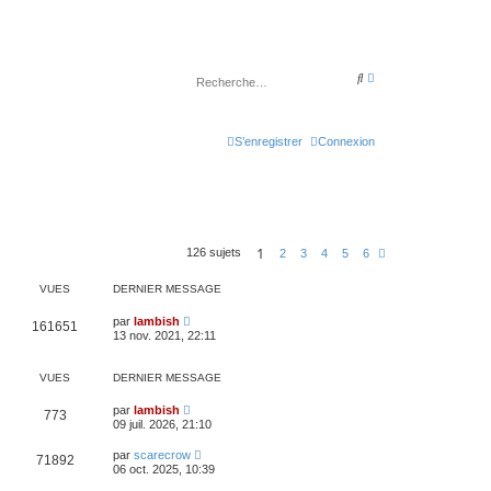
R
R
e
e
c
c
h
h
e
e
r
S’enregistrer
Connexion
r
c
c
h
h
e
e
a
r
v
a
n
c
1
126 sujets
S
2
3
4
5
6
é
u
e
i
VUES
DERNIER MESSAGE
v
a
n
par
lambish
161651
t
13 nov. 2021, 22:11
e
VUES
DERNIER MESSAGE
par
lambish
773
09 juil. 2026, 21:10
par
scarecrow
71892
06 oct. 2025, 10:39