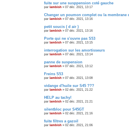
fuite sur une susppension coté gauche
par
lambish
»
07 déc. 2021, 13:17
Changer un poumon complet ou la membrane d
par
lambish
»
07 déc. 2021, 13:16
petit soucis ( d air )
par
lambish
»
07 déc. 2021, 13:16
Porte qui ne s'ouvre pas S53
par
lambish
»
07 déc. 2021, 13:15
interrogation sur les amortisseurs
par
lambish
»
07 déc. 2021, 13:14
panne de suspension
par
lambish
»
07 déc. 2021, 13:12
Freins S53
par
lambish
»
07 déc. 2021, 13:08
vidange d'huile sur S45 ???
par
lambish
»
02 déc. 2021, 21:22
HELP au tachy!
par
lambish
»
02 déc. 2021, 21:21
silentbloc pour S45GT
par
lambish
»
02 déc. 2021, 21:16
fuite filtres a gazoil
par
lambish
»
02 déc. 2021, 21:06