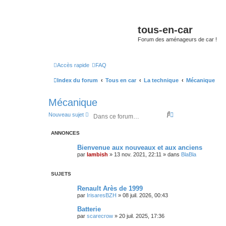
tous-en-car
Forum des aménageurs de car !
Accès rapide
FAQ
Index du forum
Tous en car
La technique
Mécanique
Mécanique
R
R
Nouveau sujet
e
e
c
c
ANNONCES
h
h
e
e
Bienvenue aux nouveaux et aux anciens
r
r
par
lambish
»
13 nov. 2021, 22:11
» dans
BlaBla
c
c
h
h
e
e
SUJETS
r
a
v
Renault Arès de 1999
a
par
IrisaresBZH
»
08 juil. 2026, 00:43
n
c
Batterie
é
par
scarecrow
»
20 juil. 2025, 17:36
e