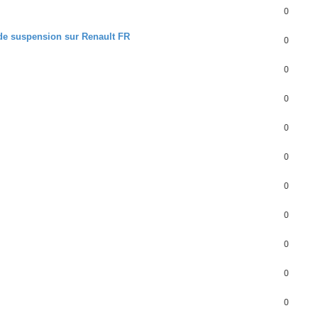
0
e suspension sur Renault FR
0
0
0
0
0
0
0
0
0
0