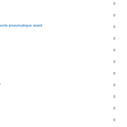
0
0
 porte pneumatique avant
0
0
0
0
0
e
0
0
0
0