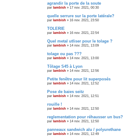
agrandir la porte de la soute
par
lambish
»
17 nov. 2021, 00:30
quelle serrure sur la porte latérale?
par
lambish
»
16 nov. 2021, 23:50
TOLERIE
par
lambish
»
16 nov. 2021, 22:54
Quel metal utliser pour le tolage ?
par
lambish
»
14 nov. 2021, 13:09
tolage ou pas ???
par
lambish
»
14 nov. 2021, 13:00
Tôlage S45 à Lyon
par
lambish
»
14 nov. 2021, 12:56
Petite fenêtre pour lit superposés
par
lambish
»
14 nov. 2021, 12:52
Pose de baies seitz
par
lambish
»
14 nov. 2021, 12:51
rouille !
par
lambish
»
14 nov. 2021, 12:50
reglementation pour réhausser un bus?
par
lambish
»
14 nov. 2021, 12:50
panneaux sandwich alu / polyurethane
par
lambish
»
14 nov. 2021, 12:49