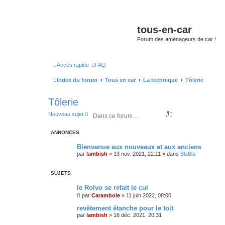
tous-en-car
Forum des aménageurs de car !
Accès rapide
FAQ
Index du forum
Tous en car
La technique
Tôlerie
Tôlerie
R
R
Nouveau sujet
e
e
c
c
ANNONCES
h
h
e
e
Bienvenue aux nouveaux et aux anciens
r
r
par
lambish
»
13 nov. 2021, 22:11
» dans
BlaBla
c
c
h
h
e
e
SUJETS
r
a
v
le Rolvo se refait le cul
a
par
Carambole
»
11 juin 2022, 08:00
n
c
revètement étanche pour le toit
é
par
lambish
»
16 déc. 2021, 20:31
e