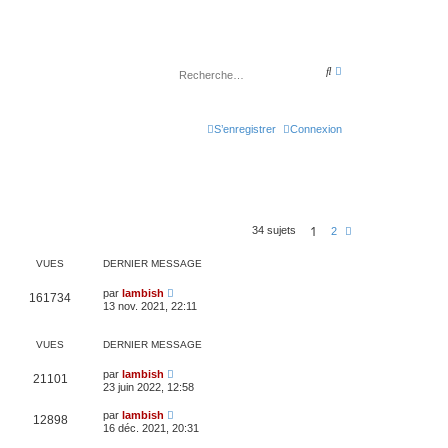
R
R
e
e
c
c
h
h
e
e
r
S’enregistrer
Connexion
r
c
c
h
h
e
e
a
r
v
a
n
c
1
34 sujets
S
2
é
u
e
i
VUES
DERNIER MESSAGE
v
a
n
par
lambish
161734
t
13 nov. 2021, 22:11
e
VUES
DERNIER MESSAGE
par
lambish
21101
23 juin 2022, 12:58
par
lambish
12898
16 déc. 2021, 20:31