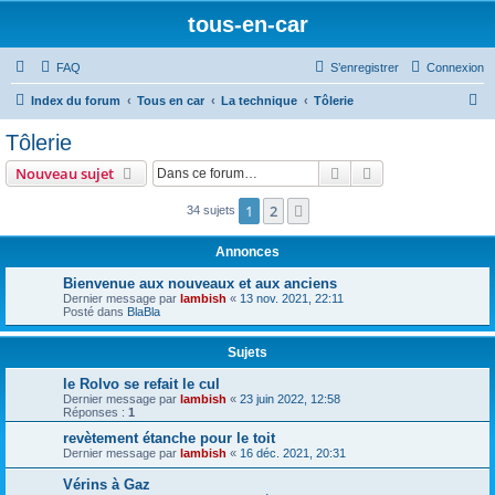
tous-en-car
FAQ
S’enregistrer
Connexion
R
Index du forum
Tous en car
La technique
Tôlerie
e
Tôlerie
c
Rechercher
Recherche avanc
Nouveau sujet
h
e
1
2
Suivante
34 sujets
r
Annonces
c
Bienvenue aux nouveaux et aux anciens
h
Dernier message par
lambish
«
13 nov. 2021, 22:11
Posté dans
BlaBla
e
r
Sujets
le Rolvo se refait le cul
Dernier message par
lambish
«
23 juin 2022, 12:58
Réponses :
1
revètement étanche pour le toit
Dernier message par
lambish
«
16 déc. 2021, 20:31
Vérins à Gaz