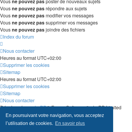
Vous
ne pouvez pas
poster de nouveaux sujets
Vous
ne pouvez pas
répondre aux sujets
Vous
ne pouvez pas
modifier vos messages
Vous
ne pouvez pas
supprimer vos messages
Vous
ne pouvez pas
joindre des fichiers
Index du forum
Nous contacter
Heures au format
UTC+02:00
Supprimer les cookies
Sitemap
Heures au format
UTC+02:00
Supprimer les cookies
Sitemap
Nous contacter
Développé par
phpBB
® Forum Software © phpBB Limited
Traduit par
phpBB-fr.com
En poursuivant votre navigation, vous acceptez
Confidentialité
|
Conditions
l’utilisation de cookies.
En savoir plus