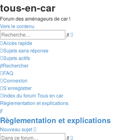
tous-en-car
Forum des aménageurs de car !
Vers le contenu
Recherche
Rechercher
avancée
Accès rapide
Sujets sans réponse
Sujets actifs
Rechercher
FAQ
Connexion
S’enregistrer
Index du forum
Tous en car
Règlementation et explications
Rechercher
Règlementation et explications
Nouveau sujet
Recherche
Rechercher