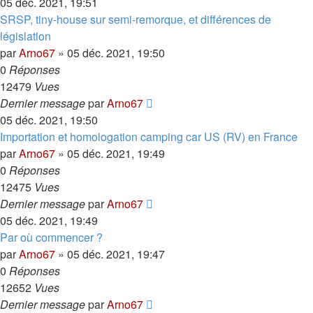
05 déc. 2021, 19:51
SRSP, tiny-house sur semi-remorque, et différences de
législation
par
Arno67
»
05 déc. 2021, 19:50
0
Réponses
12479
Vues
Dernier message
par
Arno67
05 déc. 2021, 19:50
Importation et homologation camping car US (RV) en France
par
Arno67
»
05 déc. 2021, 19:49
0
Réponses
12475
Vues
Dernier message
par
Arno67
05 déc. 2021, 19:49
Par où commencer ?
par
Arno67
»
05 déc. 2021, 19:47
0
Réponses
12652
Vues
Dernier message
par
Arno67