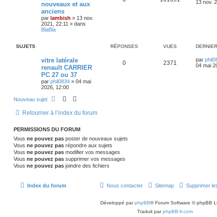
13 nov. 
nouveaux et aux
c
c
anciens
h
h
par
lambish
»
13 nov.
e
e
2021, 22:11
» dans
r
a
BlaBla
v
a
n
SUJETS
RÉPONSES
VUES
DERNIE
c
é
vitre latérale
par
phil0
0
2371
e
04 mai 2
renault CARRIER
PC 27 ou 37
par
phil0834
»
04 mai
2026, 12:00
Nouveau sujet
Retourner à l’index du forum
PERMISSIONS DU FORUM
Vous
ne pouvez pas
poster de nouveaux sujets
Vous
ne pouvez pas
répondre aux sujets
Vous
ne pouvez pas
modifier vos messages
Vous
ne pouvez pas
supprimer vos messages
Vous
ne pouvez pas
joindre des fichiers
Index du forum
Nous contacter
Sitemap
Supprimer le
Développé par
phpBB
® Forum Software © phpBB L
Traduit par
phpBB-fr.com