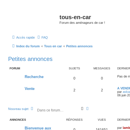
tous-en-car
Forum des aménageurs de car !
Accès rapide
FAQ
Index du forum
Tous en car
Petites annonces
Petites annonces
FORUM
SUJETS
MESSAGES
DERNIE
Recherche
Pas de 
0
0
Vente
A VENDR
2
2
par
aska
06 juin 2
R
R
Nouveau sujet
e
e
c
c
ANNONCES
RÉPONSES
VUES
DERNIE
h
h
e
e
Bienvenue aux
par
lamb
r
r
0
161651