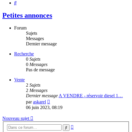
Rechercher
Petites annonces
Forum
Sujets
Messages
Dernier message
Recherche
0
Sujets
0
Messages
Pas de message
Vente
2
Sujets
2
Messages
Dernier message
A VENDRE - réservoir diesel 1…
Voir
par
askarel
le
06 juin 2023, 08:19
dernier
message
Nouveau sujet
Recherche
Rechercher
avancée