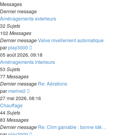
Messages
Dernier message
Aménagements exterieurs
32
Sujets
102
Messages
Dernier message
Valve nivellement automatique
Voir
par
play3000
le
05 août 2026, 09:18
dernier
Aménagements interieurs
message
53
Sujets
77
Messages
Dernier message
Re: Aérations
Voir
par
marine2
le
27 mai 2026, 08:16
dernier
Chauffage
message
44
Sujets
83
Messages
Dernier message
Re: Clim gainable : bonne idé…
Voir
par
play3000