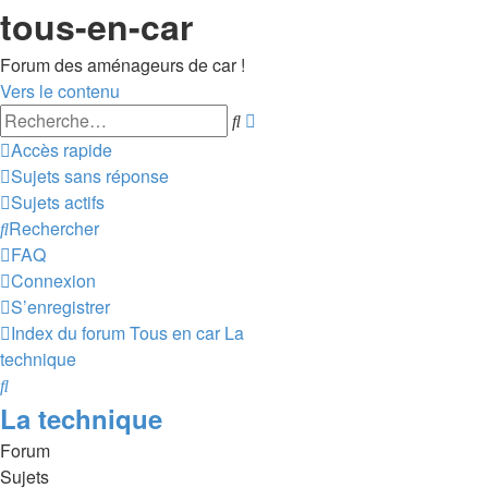
tous-en-car
Forum des aménageurs de car !
Vers le contenu
Recherche
Rechercher
avancée
Accès rapide
Sujets sans réponse
Sujets actifs
Rechercher
FAQ
Connexion
S’enregistrer
Index du forum
Tous en car
La
technique
Rechercher
La technique
Forum
Sujets