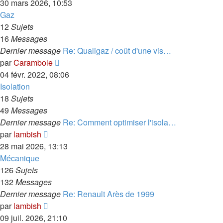
le
30 mars 2026, 10:53
dernier
Gaz
message
12
Sujets
16
Messages
Dernier message
Re: Qualigaz / coût d'une vis…
Voir
par
Carambole
le
04 févr. 2022, 08:06
dernier
Isolation
message
18
Sujets
49
Messages
Dernier message
Re: Comment optimiser l'isola…
Voir
par
lambish
le
28 mai 2026, 13:13
dernier
Mécanique
message
126
Sujets
132
Messages
Dernier message
Re: Renault Arès de 1999
Voir
par
lambish
le
09 juil. 2026, 21:10