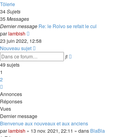
dernier
Tôlerie
message
34
Sujets
35
Messages
Dernier message
Re: le Rolvo se refait le cul
Voir
par
lambish
le
23 juin 2022, 12:58
dernier
Nouveau sujet
message
Recherche
Rechercher
avancée
49 sujets
1
2
Suivante
Annonces
Réponses
Vues
Dernier message
Bienvenue aux nouveaux et aux anciens
par
lambish
»
13 nov. 2021, 22:11
» dans
BlaBla