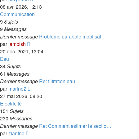
le
08 avr. 2026, 12:13
dernier
Communication
message
9
Sujets
9
Messages
Dernier message
Problème parabole mobilsat
Voir
par
lambish
le
20 déc. 2021, 13:04
dernier
Eau
message
34
Sujets
61
Messages
Dernier message
Re: filtration eau
Voir
par
marine2
le
27 mai 2026, 08:20
dernier
Electricité
message
151
Sujets
230
Messages
Dernier message
Re: Comment estimer la sectio…
Voir
par
zianfnd