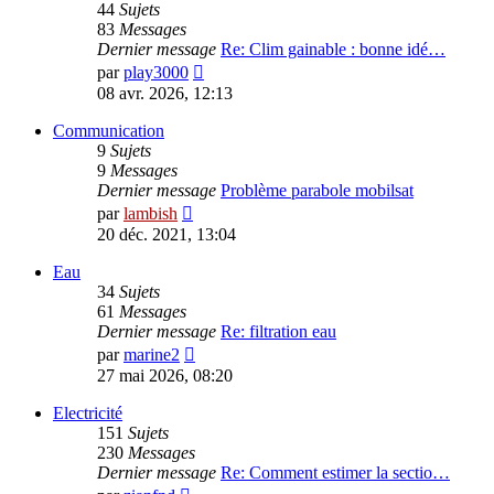
44
Sujets
83
Messages
Dernier message
Re: Clim gainable : bonne idé…
Voir
par
play3000
le
08 avr. 2026, 12:13
dernier
message
Communication
9
Sujets
9
Messages
Dernier message
Problème parabole mobilsat
Voir
par
lambish
le
20 déc. 2021, 13:04
dernier
message
Eau
34
Sujets
61
Messages
Dernier message
Re: filtration eau
Voir
par
marine2
le
27 mai 2026, 08:20
dernier
message
Electricité
151
Sujets
230
Messages
Dernier message
Re: Comment estimer la sectio…
Voir