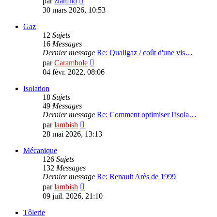
par
zianfnd
le
30 mars 2026, 10:53
dernier
message
Gaz
12
Sujets
16
Messages
Dernier message
Re: Qualigaz / coût d'une vis…
Voir
par
Carambole
le
04 févr. 2022, 08:06
dernier
message
Isolation
18
Sujets
49
Messages
Dernier message
Re: Comment optimiser l'isola…
Voir
par
lambish
le
28 mai 2026, 13:13
dernier
message
Mécanique
126
Sujets
132
Messages
Dernier message
Re: Renault Arès de 1999
Voir
par
lambish
le
09 juil. 2026, 21:10
dernier
message
Tôlerie