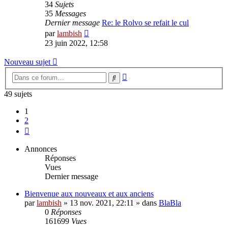
34
Sujets
35
Messages
Dernier message
Re: le Rolvo se refait le cul
Voir
par
lambish
le
23 juin 2022, 12:58
dernier
message
Nouveau sujet
Recherche
Rechercher
avancée
49 sujets
1
2
Suivante
Annonces
Réponses
Vues
Dernier message
Bienvenue aux nouveaux et aux anciens
par
lambish
»
13 nov. 2021, 22:11
» dans
BlaBla
0
Réponses
161699
Vues