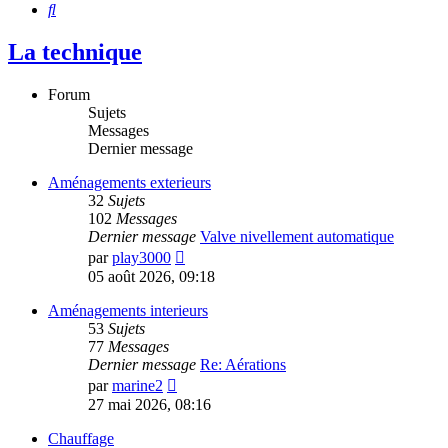
Rechercher
La technique
Forum
Sujets
Messages
Dernier message
Aménagements exterieurs
32
Sujets
102
Messages
Dernier message
Valve nivellement automatique
Voir
par
play3000
le
05 août 2026, 09:18
dernier
message
Aménagements interieurs
53
Sujets
77
Messages
Dernier message
Re: Aérations
Voir
par
marine2
le
27 mai 2026, 08:16
dernier
message
Chauffage