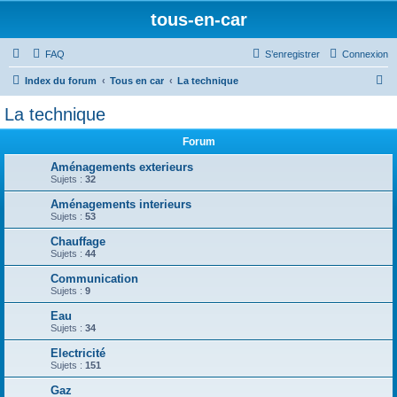
tous-en-car
FAQ
S’enregistrer
Connexion
R
Index du forum
Tous en car
La technique
e
La technique
c
Forum
h
e
Aménagements exterieurs
Sujets :
32
r
Aménagements interieurs
c
Sujets :
53
h
Chauffage
e
Sujets :
44
r
Communication
Sujets :
9
Eau
Sujets :
34
Electricité
Sujets :
151
Gaz