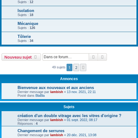
Sujets :
12
Isolation
Sujets :
18
Mécanique
Sujets :
126
Tôlerie
Sujets :
34
Rechercher
Recherche avanc
Nouveau sujet
1
2
Suivante
49 sujets
Annonces
Bienvenue aux nouveaux et aux anciens
Dernier message par
lambish
«
13 nov. 2021, 22:11
Posté dans
BlaBla
Sujets
création d'un double vitrage avec les vitres d'origine ?
Dernier message par
lambish
«
01 sept. 2022, 08:17
Réponses :
4
Changement de serrures
Dernier message par
lambish
«
20 déc. 2021, 13:08