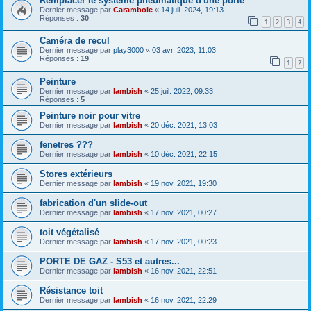
Remplacer le système pneumatique d'une porte
Dernier message par
Carambole
«
14 juil. 2024, 19:13
Réponses :
30
1
2
3
4
Caméra de recul
Dernier message par
play3000
«
03 avr. 2023, 11:03
Réponses :
19
1
2
Peinture
Dernier message par
lambish
«
25 juil. 2022, 09:33
Réponses :
5
Peinture noir pour vitre
Dernier message par
lambish
«
20 déc. 2021, 13:03
fenetres ???
Dernier message par
lambish
«
10 déc. 2021, 22:15
Stores extérieurs
Dernier message par
lambish
«
19 nov. 2021, 19:30
fabrication d'un slide-out
Dernier message par
lambish
«
17 nov. 2021, 00:27
toit végétalisé
Dernier message par
lambish
«
17 nov. 2021, 00:23
PORTE DE GAZ - S53 et autres...
Dernier message par
lambish
«
16 nov. 2021, 22:51
Résistance toit
Dernier message par
lambish
«
16 nov. 2021, 22:29