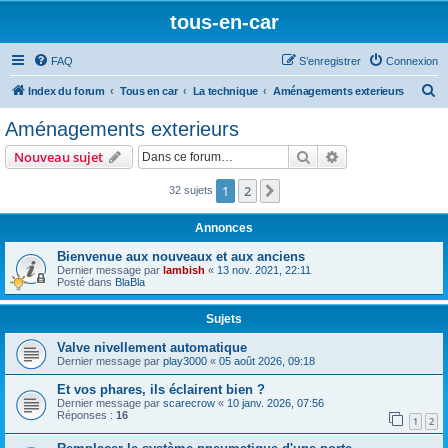
tous-en-car
FAQ
S’enregistrer
Connexion
R
Index du forum
Tous en car
La technique
Aménagements exterieurs
e
Aménagements exterieurs
c
Rechercher
Recherche avanc
Nouveau sujet
h
e
1
2
Suivante
32 sujets
r
Annonces
c
Bienvenue aux nouveaux et aux anciens
h
Dernier message par
lambish
«
13 nov. 2021, 22:11
Posté dans
BlaBla
e
r
Sujets
Valve nivellement automatique
Dernier message par
play3000
«
05 août 2026, 09:18
Et vos phares, ils éclairent bien ?
Dernier message par
scarecrow
«
10 janv. 2026, 07:56
Réponses :
16
1
2