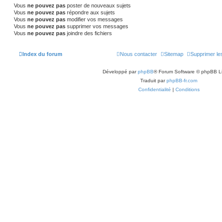
Vous
ne pouvez pas
poster de nouveaux sujets
Vous
ne pouvez pas
répondre aux sujets
Vous
ne pouvez pas
modifier vos messages
Vous
ne pouvez pas
supprimer vos messages
Vous
ne pouvez pas
joindre des fichiers
Index du forum
Nous contacter
Sitemap
Supprimer le
Développé par
phpBB
® Forum Software © phpBB L
Traduit par
phpBB-fr.com
Confidentialité
|
Conditions