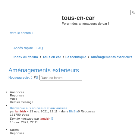
tous-en-car
Forum des aménageurs de car !
Vers le contenu
Accès rapide
FAQ
Index du forum
Tous en car
La technique
Aménagements exterieurs
Aménagements exterieurs
R
R
Nouveau sujet
e
e
c
c
h
h
e
e
Annonces
r
r
Réponses
c
c
Vues
h
h
Dernier message
e
e
Bienvenue aux nouveaux et aux anciens
r
a
par
lambish
»
13 nov. 2021, 22:11
» dans
BlaBla
0
Réponses
v
161750
Vues
a
Dernier message
par
lambish
n
13 nov. 2021, 22:11
c
é
Sujets
e
Réponses