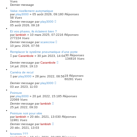
Vues
Dernier message
Valve nivellement automatique
par
play3000
»
05 août 2026, 09:18
0
Réponses
58
Vues
Dernier message
par
play3000
05 août 2026, 09:18
Et vos phares, ils éclairent bien ?
par
lambish
»
10 mars 2025, 07:22
16
Réponses
277224
Vues
Dernier message
par
scarecrow
10 janv. 2026, 07:56
Remplacer le système pneumatique d'une porte
30
Réponses
par
Carambole
»
30 juin 2023, 14:04
134816
Vues
Dernier message
par
Carambole
14 juil. 2024, 19:13
Caméra de recul
19
Réponses
par
play3000
»
28 janv. 2022, 08:56
60281
Vues
Dernier message
par
play3000
03 avr. 2023, 11:03
Peinture
par
play3000
»
20 juil. 2022, 15:18
5
Réponses
22069
Vues
Dernier message
par
lambish
25 juil. 2022, 09:33
Peinture noir pour vitre
par
lambish
»
20 déc. 2021, 13:03
0
Réponses
11981
Vues
Dernier message
par
lambish
20 déc. 2021, 13:03
fenetres ???