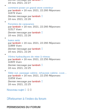
16 nov. 2021, 22:27
comment poser un grand store exterieur
par
lambish
»
16 nov. 2021, 22:26
0
Réponses
11676
Vues
Dernier message
par
lambish
16 nov. 2021, 22:26
Fenetres de caravanes
par
lambish
»
16 nov. 2021, 22:26
0
Réponses
11517
Vues
Dernier message
par
lambish
16 nov. 2021, 22:26
baies seitz
par
lambish
»
16 nov. 2021, 22:26
0
Réponses
11889
Vues
Dernier message
par
lambish
16 nov. 2021, 22:26
Vérins hydrauliques de mise à niveau
par
lambish
»
16 nov. 2021, 22:25
0
Réponses
11605
Vues
Dernier message
par
lambish
16 nov. 2021, 22:25
Slide out, passage cabine, rehausse cabine, cuve...
par
lambish
»
16 nov. 2021, 22:25
0
Réponses
11659
Vues
Dernier message
par
lambish
16 nov. 2021, 22:25
Nouveau sujet
Retourner à l’index du forum
PERMISSIONS DU FORUM