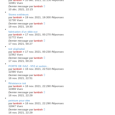
par
lambish
»
10 déc. 2021, 22:15
0
Réponses
11681
Vues
Dernier message
par
lambish
10 déc. 2021, 22:15
Stores extérieurs
par
lambish
»
19 nov. 2021, 19:30
0
Réponses
11730
Vues
Dernier message
par
lambish
19 nov. 2021, 19:30
fabrication d'un slide-out
par
lambish
»
17 nov. 2021, 00:27
0
Réponses
11772
Vues
Dernier message
par
lambish
17 nov. 2021, 00:27
toit végétalisé
par
lambish
»
17 nov. 2021, 00:23
0
Réponses
11562
Vues
Dernier message
par
lambish
17 nov. 2021, 00:23
PORTE DE GAZ - S53 et autres...
par
lambish
»
16 nov. 2021, 22:51
0
Réponses
11590
Vues
Dernier message
par
lambish
16 nov. 2021, 22:51
Résistance toit
par
lambish
»
16 nov. 2021, 22:29
0
Réponses
11969
Vues
Dernier message
par
lambish
16 nov. 2021, 22:29
peinture pour vitre
par
lambish
»
16 nov. 2021, 22:29
0
Réponses
11847
Vues
Dernier message
par
lambish
16 nov. 2021, 22:29