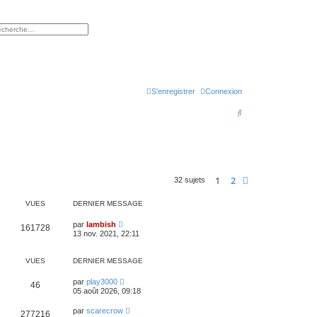
rcher
herche avancée
S’enregistrer
Connexion
R
e
c
h
1
2
Suivante
32 sujets
e
r
VUES
DERNIER MESSAGE
c
par
lambish
161728
h
13 nov. 2021, 22:11
e
VUES
DERNIER MESSAGE
r
par
play3000
46
05 août 2026, 09:18
par
scarecrow
277216