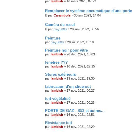
par
lambish
»
10 mars 2025, 07:22
Remplacer le système pneumatique d'une porte
par
Carambole
»
30 juin 2023, 14:04
Caméra de recul
par
play3000
»
28 janv. 2022, 08:56
Peinture
par
play3000
»
20 juil. 2022, 15:18
Peinture noir pour vitre
par
lambish
»
20 déc. 2021, 13:03
fenetres ???
par
lambish
»
10 déc. 2021, 22:15
Stores extérieurs
par
lambish
»
19 nov. 2021, 19:30
fabrication d'un slide-out
par
lambish
»
17 nov. 2021, 00:27
toit végétalisé
par
lambish
»
17 nov. 2021, 00:23
PORTE DE GAZ - S53 et autres...
par
lambish
»
16 nov. 2021, 22:51
Résistance toit
par
lambish
»
16 nov. 2021, 22:29