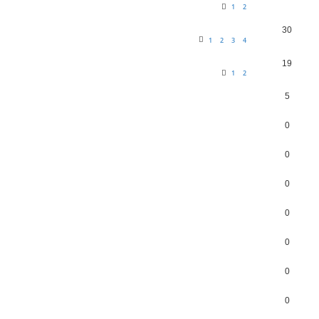
1
2
30
1
2
3
4
19
1
2
5
0
0
0
0
0
0
0