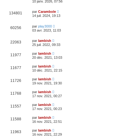
10 janv. 2026, 07:56
par
Carambole
134801
14 juil. 2024, 19:13
par
play3000
60256
03 avr. 2023, 11:03
par
lambish
22063
25 juil. 2022, 09:33
par
lambish
11977
20 déc. 2021, 13:03
par
lambish
11677
10 déc. 2021, 22:15
par
lambish
11726
19 nov. 2021, 19:30
par
lambish
11768
17 nov. 2021, 00:27
par
lambish
11557
17 nov. 2021, 00:23
par
lambish
11588
16 nov. 2021, 22:51
par
lambish
11963
16 nov. 2021, 22:29