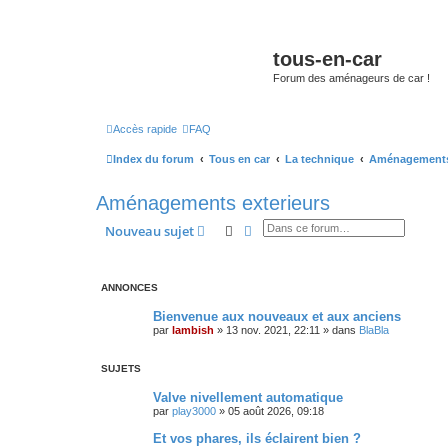
tous-en-car
Forum des aménageurs de car !
Accès rapide
FAQ
Index du forum
Tous en car
La technique
Aménagements 
Aménagements exterieurs
Rechercher
Recherche avancée
Nouveau sujet
ANNONCES
Bienvenue aux nouveaux et aux anciens
par
lambish
»
13 nov. 2021, 22:11
» dans
BlaBla
SUJETS
Valve nivellement automatique
par
play3000
»
05 août 2026, 09:18
Et vos phares, ils éclairent bien ?