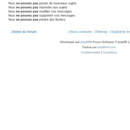
Vous
ne pouvez pas
poster de nouveaux sujets
Vous
ne pouvez pas
répondre aux sujets
Vous
ne pouvez pas
modifier vos messages
Vous
ne pouvez pas
supprimer vos messages
Vous
ne pouvez pas
joindre des fichiers
Index du forum
Nous contacter
Sitemap
Supprimer le
Développé par
phpBB
® Forum Software © phpBB L
Traduit par
phpBB-fr.com
Confidentialité
|
Conditions