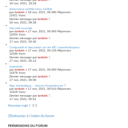
19 nov. 2021, 19:29
dimensions s228dt et/ou s328dt
par
lambish
»
19 nov. 2021, 08:38
0
Réponses
11621
Vues
Dernier message
par
lambish
19 nov. 2021, 08:38
Sécurité incendie
par
lambish
»
17 nov. 2021, 00:40
0
Réponses
11654
Vues
Dernier message
par
lambish
17 nov. 2021, 00:40
Comparatif et discussion sur les WC cassette/broyeur
par
lambish
»
17 nov. 2021, 00:13
0
Réponses
11546
Vues
Dernier message
par
lambish
17 nov. 2021, 00:13
tuyauterie
par
lambish
»
17 nov. 2021, 00:06
0
Réponses
11678
Vues
Dernier message
par
lambish
17 nov. 2021, 00:06
frigo domestique... retours d'expériences ?
par
lambish
»
17 nov. 2021, 00:01
0
Réponses
11916
Vues
Dernier message
par
lambish
17 nov. 2021, 00:01
Nouveau sujet
Retourner à l’index du forum
PERMISSIONS DU FORUM