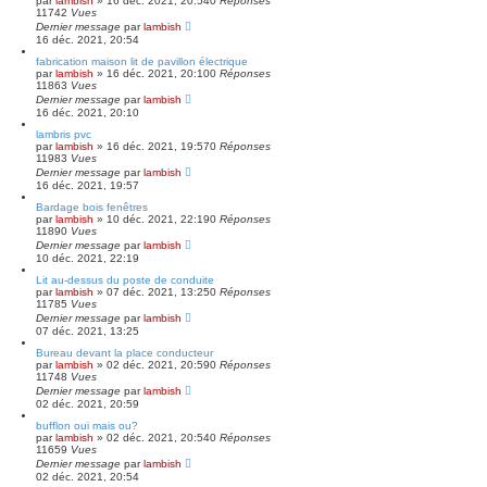
par
lambish
»
16 déc. 2021, 20:54
0
Réponses
11742
Vues
Dernier message
par
lambish
16 déc. 2021, 20:54
fabrication maison lit de pavillon électrique
par
lambish
»
16 déc. 2021, 20:10
0
Réponses
11863
Vues
Dernier message
par
lambish
16 déc. 2021, 20:10
lambris pvc
par
lambish
»
16 déc. 2021, 19:57
0
Réponses
11983
Vues
Dernier message
par
lambish
16 déc. 2021, 19:57
Bardage bois fenêtres
par
lambish
»
10 déc. 2021, 22:19
0
Réponses
11890
Vues
Dernier message
par
lambish
10 déc. 2021, 22:19
Lit au-dessus du poste de conduite
par
lambish
»
07 déc. 2021, 13:25
0
Réponses
11785
Vues
Dernier message
par
lambish
07 déc. 2021, 13:25
Bureau devant la place conducteur
par
lambish
»
02 déc. 2021, 20:59
0
Réponses
11748
Vues
Dernier message
par
lambish
02 déc. 2021, 20:59
bufflon oui mais ou?
par
lambish
»
02 déc. 2021, 20:54
0
Réponses
11659
Vues
Dernier message
par
lambish
02 déc. 2021, 20:54