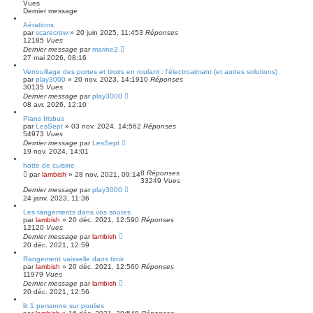
Vues
Dernier message
Aérations
par
scarecrow
»
20 juin 2025, 11:45
3
Réponses
12185
Vues
Dernier message
par
marine2
27 mai 2026, 08:16
Verrouillage des portes et tiroirs en roulant : l'électroaimant (et autres solutions)
par
play3000
»
20 nov. 2023, 14:19
10
Réponses
30135
Vues
Dernier message
par
play3000
08 avr. 2026, 12:10
Plans Irisbus
par
LesSept
»
03 nov. 2024, 14:56
2
Réponses
54973
Vues
Dernier message
par
LesSept
19 nov. 2024, 14:01
hotte de cuisine
8
Réponses
par
lambish
»
28 nov. 2021, 09:14
33249
Vues
Dernier message
par
play3000
24 janv. 2023, 11:36
Les rangements dans vos soutes
par
lambish
»
20 déc. 2021, 12:59
0
Réponses
12120
Vues
Dernier message
par
lambish
20 déc. 2021, 12:59
Rangement vaisselle dans tiroir
par
lambish
»
20 déc. 2021, 12:56
0
Réponses
11979
Vues
Dernier message
par
lambish
20 déc. 2021, 12:56
lit 1 personne sur poulies