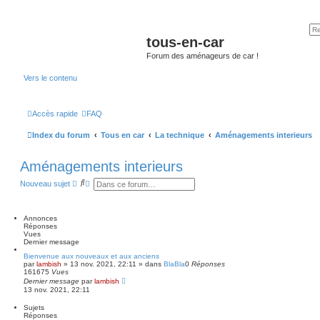
tous-en-car
Forum des aménageurs de car !
Vers le contenu
Accès rapide
FAQ
Index du forum
Tous en car
La technique
Aménagements interieurs
Aménagements interieurs
R
R
Nouveau sujet
e
e
c
c
h
h
e
e
Annonces
r
r
Réponses
c
c
Vues
h
h
Dernier message
e
e
Bienvenue aux nouveaux et aux anciens
r
a
par
lambish
»
13 nov. 2021, 22:11
» dans
BlaBla
0
Réponses
v
161675
Vues
a
Dernier message
par
lambish
n
13 nov. 2021, 22:11
c
é
Sujets
e
Réponses