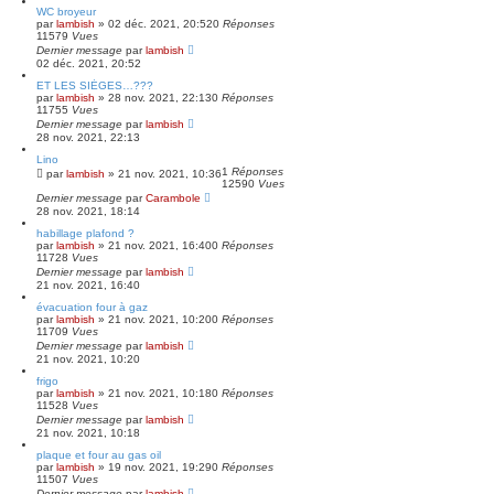
WC broyeur
par
lambish
»
02 déc. 2021, 20:52
0
Réponses
11579
Vues
Dernier message
par
lambish
02 déc. 2021, 20:52
ET LES SIÈGES…???
par
lambish
»
28 nov. 2021, 22:13
0
Réponses
11755
Vues
Dernier message
par
lambish
28 nov. 2021, 22:13
Lino
1
Réponses
par
lambish
»
21 nov. 2021, 10:36
12590
Vues
Dernier message
par
Carambole
28 nov. 2021, 18:14
habillage plafond ?
par
lambish
»
21 nov. 2021, 16:40
0
Réponses
11728
Vues
Dernier message
par
lambish
21 nov. 2021, 16:40
évacuation four à gaz
par
lambish
»
21 nov. 2021, 10:20
0
Réponses
11709
Vues
Dernier message
par
lambish
21 nov. 2021, 10:20
frigo
par
lambish
»
21 nov. 2021, 10:18
0
Réponses
11528
Vues
Dernier message
par
lambish
21 nov. 2021, 10:18
plaque et four au gas oil
par
lambish
»
19 nov. 2021, 19:29
0
Réponses
11507
Vues
Dernier message
par
lambish