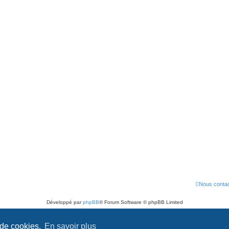
Nous contac
Développé par
phpBB
® Forum Software © phpBB Limited
Traduit par
phpBB-fr.com
Confidentialité
|
Conditions
 de cookies.
En savoir plus