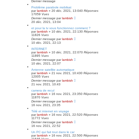
Dernier message
Problème parabole mobilsat
par
lambish
»
20 déc. 2021, 13:04
0
Réponses
17059
Vues
Dernier message
par
lambish
20 déc. 2021, 13:04
et pour la tv vous fonctionnez comment ?
par
lambish
»
10 déc. 2021, 22:13
0
Réponses
11826
Vues
Dernier message
par
lambish
10 déc. 2021, 22:13
INTERNET
par
lambish
»
10 déc. 2021, 22:07
0
Réponses
11895
Vues
Dernier message
par
lambish
10 déc. 2021, 22:07
Antenne satellite automatique
par
lambish
»
21 nov. 2021, 10:43
0
Réponses
12005
Vues
Dernier message
par
lambish
21 nov. 2021, 10:43
camera de recul
par
lambish
»
16 nov. 2021, 23:35
0
Réponses
11870
Vues
Dernier message
par
lambish
16 nov. 2021, 23:35
Télé et internet en voyage
par
lambish
»
16 nov. 2021, 22:52
0
Réponses
11772
Vues
Dernier message
par
lambish
16 nov. 2021, 22:52
Un PC qui fait tout dans le car
par
lambish
»
16 nov. 2021, 22:50
0
Réponses
11646
Vues