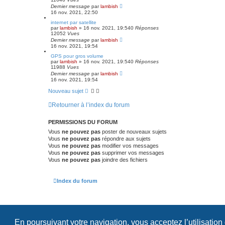
Dernier message
par
lambish
16 nov. 2021, 22:50
internet par satellite
par
lambish
»
16 nov. 2021, 19:54
0
Réponses
12052
Vues
Dernier message
par
lambish
16 nov. 2021, 19:54
GPS pour gros volume
par
lambish
»
16 nov. 2021, 19:54
0
Réponses
11988
Vues
Dernier message
par
lambish
16 nov. 2021, 19:54
Nouveau sujet
Retourner à l’index du forum
PERMISSIONS DU FORUM
Vous
ne pouvez pas
poster de nouveaux sujets
Vous
ne pouvez pas
répondre aux sujets
Vous
ne pouvez pas
modifier vos messages
Vous
ne pouvez pas
supprimer vos messages
Vous
ne pouvez pas
joindre des fichiers
Index du forum
En poursuivant votre navigation, vous acceptez l’utilisation