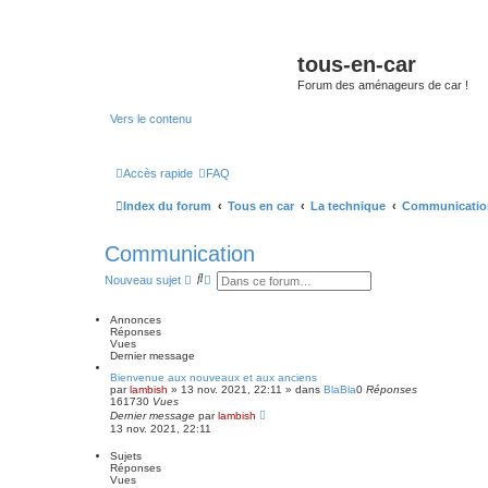
tous-en-car
Forum des aménageurs de car !
Vers le contenu
Accès rapide
FAQ
Index du forum
Tous en car
La technique
Communicatio
Communication
R
R
Nouveau sujet
e
e
c
c
h
h
Annonces
e
e
Réponses
r
r
Vues
c
c
Dernier message
h
h
Bienvenue aux nouveaux et aux anciens
e
e
par
lambish
»
13 nov. 2021, 22:11
» dans
BlaBla
0
Réponses
r
a
161730
Vues
v
Dernier message
par
lambish
a
13 nov. 2021, 22:11
n
c
Sujets
é
Réponses
e
Vues