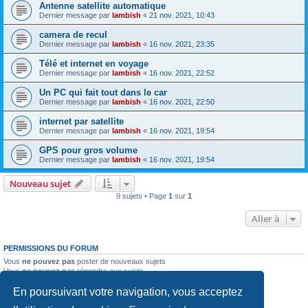
Antenne satellite automatique
Dernier message par
lambish
«
21 nov. 2021, 10:43
camera de recul
Dernier message par
lambish
«
16 nov. 2021, 23:35
Télé et internet en voyage
Dernier message par
lambish
«
16 nov. 2021, 22:52
Un PC qui fait tout dans le car
Dernier message par
lambish
«
16 nov. 2021, 22:50
internet par satellite
Dernier message par
lambish
«
16 nov. 2021, 19:54
GPS pour gros volume
Dernier message par
lambish
«
16 nov. 2021, 19:54
Nouveau sujet
9 sujets • Page
1
sur
1
Aller à
PERMISSIONS DU FORUM
Vous
ne pouvez pas
poster de nouveaux sujets
Vous
ne pouvez pas
répondre aux sujets
Vous
ne pouvez pas
modifier vos messages
En poursuivant votre navigation, vous acceptez
Vous
ne pouvez pas
supprimer vos messages
Vous
ne pouvez pas
joindre des fichiers