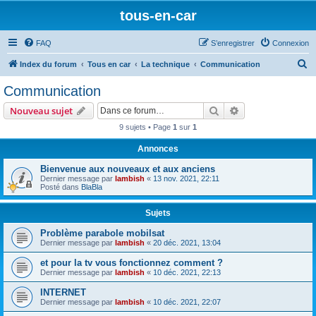
tous-en-car
FAQ
S’enregistrer
Connexion
R
Index du forum
Tous en car
La technique
Communication
e
Communication
c
Rechercher
Recherche avanc
Nouveau sujet
h
9 sujets • Page
1
sur
1
e
Annonces
r
c
Bienvenue aux nouveaux et aux anciens
Dernier message par
lambish
«
13 nov. 2021, 22:11
h
Posté dans
BlaBla
e
Sujets
r
Problème parabole mobilsat
Dernier message par
lambish
«
20 déc. 2021, 13:04
et pour la tv vous fonctionnez comment ?
Dernier message par
lambish
«
10 déc. 2021, 22:13
INTERNET
Dernier message par
lambish
«
10 déc. 2021, 22:07