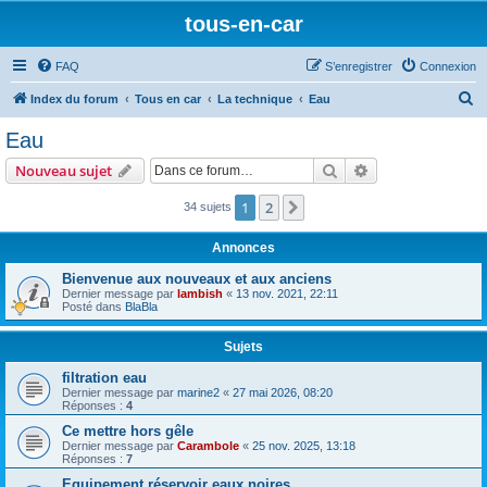
tous-en-car
FAQ
S’enregistrer
Connexion
R
Index du forum
Tous en car
La technique
Eau
e
Eau
c
Rechercher
Recherche avanc
Nouveau sujet
h
e
1
2
Suivante
34 sujets
r
Annonces
c
Bienvenue aux nouveaux et aux anciens
h
Dernier message par
lambish
«
13 nov. 2021, 22:11
Posté dans
BlaBla
e
r
Sujets
filtration eau
Dernier message par
marine2
«
27 mai 2026, 08:20
Réponses :
4
Ce mettre hors gêle
Dernier message par
Carambole
«
25 nov. 2025, 13:18
Réponses :
7
Equipement réservoir eaux noires