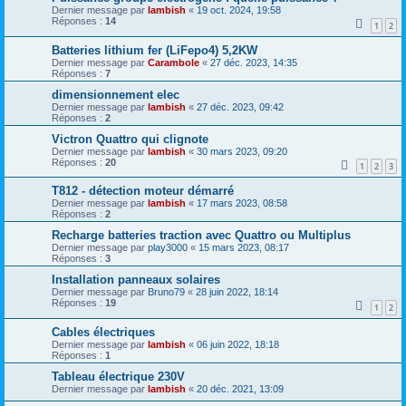
Dernier message par
lambish
«
19 oct. 2024, 19:58
Réponses :
14
1
2
Batteries lithium fer (LiFepo4) 5,2KW
Dernier message par
Carambole
«
27 déc. 2023, 14:35
Réponses :
7
dimensionnement elec
Dernier message par
lambish
«
27 déc. 2023, 09:42
Réponses :
2
Victron Quattro qui clignote
Dernier message par
lambish
«
30 mars 2023, 09:20
Réponses :
20
1
2
3
T812 - détection moteur démarré
Dernier message par
lambish
«
17 mars 2023, 08:58
Réponses :
2
Recharge batteries traction avec Quattro ou Multiplus
Dernier message par
play3000
«
15 mars 2023, 08:17
Réponses :
3
Installation panneaux solaires
Dernier message par
Bruno79
«
28 juin 2022, 18:14
Réponses :
19
1
2
Cables électriques
Dernier message par
lambish
«
06 juin 2022, 18:18
Réponses :
1
Tableau électrique 230V
Dernier message par
lambish
«
20 déc. 2021, 13:09