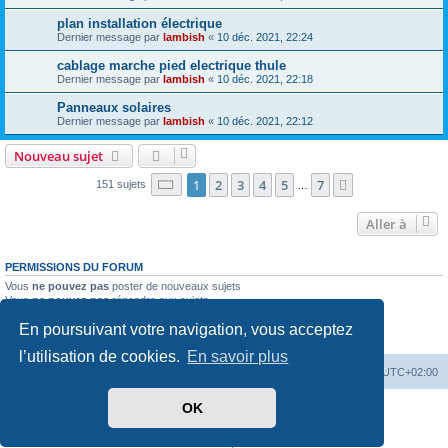
plan installation électrique
Dernier message par
lambish
«
10 déc. 2021, 22:24
cablage marche pied electrique thule
Dernier message par
lambish
«
10 déc. 2021, 22:18
Panneaux solaires
Dernier message par
lambish
«
10 déc. 2021, 22:12
Nouveau sujet
Page
1
sur
7
1
2
3
4
5
7
Suivante
151 sujets
…
Aller à
PERMISSIONS DU FORUM
Vous
ne pouvez pas
poster de nouveaux sujets
Vous
ne pouvez pas
répondre aux sujets
Vous
ne pouvez pas
modifier vos messages
En poursuivant votre navigation, vous acceptez
Vous
ne pouvez pas
supprimer vos messages
Vous
ne pouvez pas
joindre des fichiers
l’utilisation de cookies.
En savoir plus
Index du forum
Heures au format
UTC+02:00
OK
Développé par
phpBB
® Forum Software © phpBB Limited
Traduit par
phpBB-fr.com
Confidentialité
|
Conditions