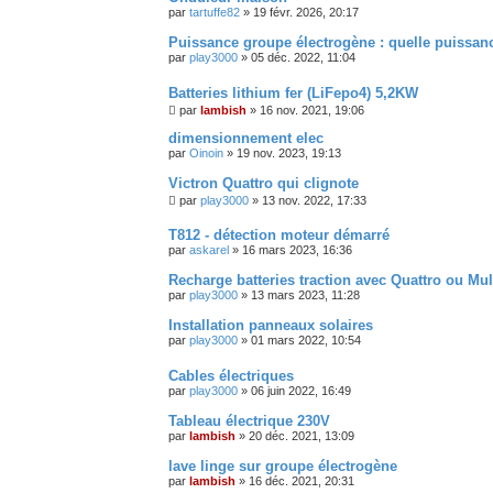
par
tartuffe82
»
19 févr. 2026, 20:17
Puissance groupe électrogène : quelle puissan
par
play3000
»
05 déc. 2022, 11:04
Batteries lithium fer (LiFepo4) 5,2KW
par
lambish
»
16 nov. 2021, 19:06
dimensionnement elec
par
Oinoin
»
19 nov. 2023, 19:13
Victron Quattro qui clignote
par
play3000
»
13 nov. 2022, 17:33
T812 - détection moteur démarré
par
askarel
»
16 mars 2023, 16:36
Recharge batteries traction avec Quattro ou Mul
par
play3000
»
13 mars 2023, 11:28
Installation panneaux solaires
par
play3000
»
01 mars 2022, 10:54
Cables électriques
par
play3000
»
06 juin 2022, 16:49
Tableau électrique 230V
par
lambish
»
20 déc. 2021, 13:09
lave linge sur groupe électrogène
par
lambish
»
16 déc. 2021, 20:31