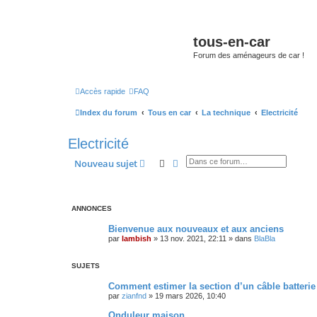
tous-en-car
Forum des aménageurs de car !
Accès rapide
FAQ
Index du forum
Tous en car
La technique
Electricité
Electricité
Rechercher
Recherche avancée
Nouveau sujet
ANNONCES
Bienvenue aux nouveaux et aux anciens
par
lambish
»
13 nov. 2021, 22:11
» dans
BlaBla
SUJETS
Comment estimer la section d’un câble batterie
par
zianfnd
»
19 mars 2026, 10:40
Onduleur maison