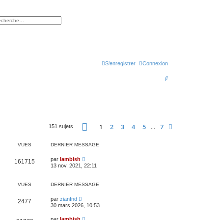
rcher
herche avancée
S’enregistrer
Connexion
R
e
c
h
Page
1
sur
7
e
1
2
3
4
5
7
Suivante
151 sujets
…
r
VUES
DERNIER MESSAGE
c
par
lambish
h
161715
13 nov. 2021, 22:11
e
r
VUES
DERNIER MESSAGE
par
zianfnd
2477
30 mars 2026, 10:53
par
lambish