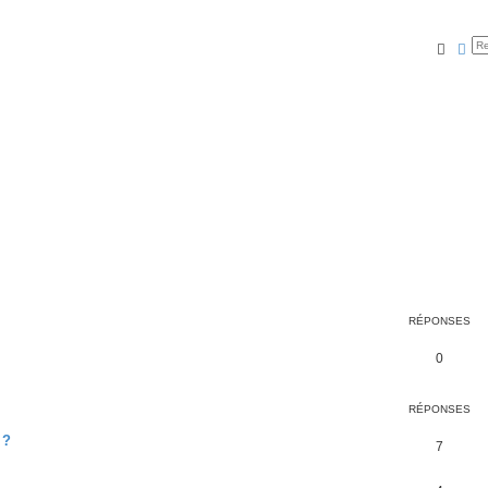
Reche
Rec
RÉPONSES
0
RÉPONSES
 ?
7