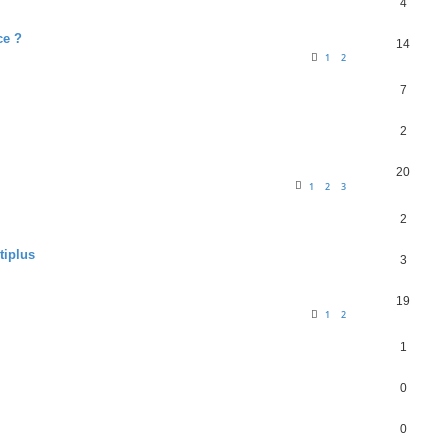
4
ce ?
14
1
2
7
2
20
1
2
3
2
tiplus
3
19
1
2
1
0
0