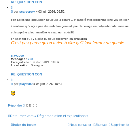
RE: QUESTION CON
C
i
M
par
scarecrow
»
03 juin 2026, 09:52
t
e
e
s
r
bon après une discussion houleuse 3 contre 1 et malgré mes recherche il ne veulent rien
s
il confirme qu'il n'y a pas d'interdiction général, pour le vitrage en polycarbonate. mais 
a
g
et interprète a leur manière le vasp non spécifié
e
en sachant qu'il y'a déjà quelque spécimen en circulation
C'est pas parce qu'on a rien à dire qu'il faut fermer sa gueule
play3000
Messages :
238
Enregistré le :
06 déc. 2021, 10:06
Localisation :
Bretagne
RE: QUESTION CON
C
i
M
par
play3000
»
04 juin 2026, 10:34
t
e
e
s
r
s
a
g
Répondre
e
Retourner vers « Règlementation et explications »
Index du forum
Nous contacter
Sitemap
Supprimer le