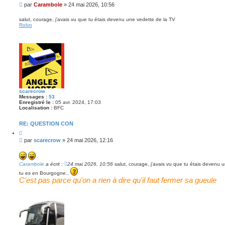
i
M
par
Carambole
»
24 mai 2026, 10:56
t
e
e
s
r
salut, courage, j'avais vu que tu étais devenu une vedette de la TV
Rolvo
s
a
g
e
scarecrow
Messages :
53
Enregistré le :
05 avr. 2024, 17:03
Localisation :
BFC
RE: QUESTION CON
C
i
M
par
scarecrow
»
24 mai 2026, 12:16
t
e
e
s
r
s
Carambole
a écrit :
24 mai 2026, 10:56
salut, courage, j'avais vu que tu étais devenu 
a
tu es en Bourgogne..
g
C'est pas parce qu'on a rien à dire qu'il faut fermer sa gueule
e