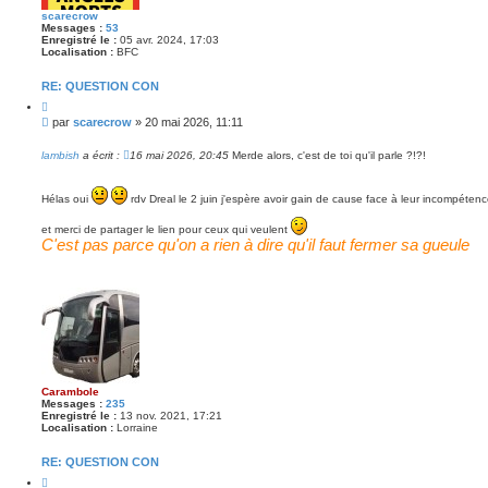
scarecrow
Messages :
53
Enregistré le :
05 avr. 2024, 17:03
Localisation :
BFC
RE: QUESTION CON
C
i
M
par
scarecrow
»
20 mai 2026, 11:11
t
e
e
s
r
lambish
a écrit :
16 mai 2026, 20:45
Merde alors, c'est de toi qu'il parle ?!?!
s
a
g
Hélas oui
rdv Dreal le 2 juin j'espère avoir gain de cause face à leur incompétenc
e
et merci de partager le lien pour ceux qui veulent
C'est pas parce qu'on a rien à dire qu'il faut fermer sa gueule
Carambole
Messages :
235
Enregistré le :
13 nov. 2021, 17:21
Localisation :
Lorraine
RE: QUESTION CON
C