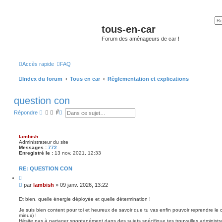
tous-en-car
Forum des aménageurs de car !
Accès rapide
FAQ
Index du forum
Tous en car
Règlementation et explications
question con
R
R
Répondre
e
e
c
c
h
h
e
e
lambish
r
r
Administrateur du site
c
c
Messages :
772
h
h
Enregistré le :
13 nov. 2021, 12:33
e
e
r
a
RE: QUESTION CON
v
a
C
i
n
M
par
lambish
»
09 janv. 2026, 13:22
t
c
e
e
é
s
r
Et bien, quelle énergie déployée et quelle détermination !
e
s
Je suis bien content pour toi et heureux de savoir que tu vas enfin pouvoir reprendre le ch
a
mieux) !
g
Hésite pas à partager spontanément dans des sujets spécifique tes trouvailles administrativ