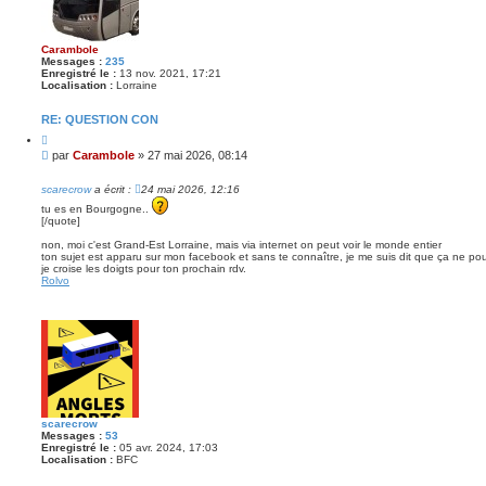
Carambole
Messages :
235
Enregistré le :
13 nov. 2021, 17:21
Localisation :
Lorraine
RE: QUESTION CON
C
i
M
par
Carambole
»
27 mai 2026, 08:14
t
e
e
s
r
scarecrow
a écrit :
24 mai 2026, 12:16
s
tu es en Bourgogne..
a
[/quote]
g
non, moi c'est Grand-Est Lorraine, mais via internet on peut voir le monde entier
e
ton sujet est apparu sur mon facebook et sans te connaître, je me suis dit que ça ne pouv
je croise les doigts pour ton prochain rdv.
Rolvo
scarecrow
Messages :
53
Enregistré le :
05 avr. 2024, 17:03
Localisation :
BFC