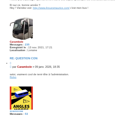
e
Et sur ce, bonne année !!
Hey ! Viendez voir:
http://www.4rouesmaurice.com/
c'est mon bus !
Carambole
Messages :
235
Enregistré le :
13 nov. 2021, 17:21
Localisation :
Lorraine
RE: QUESTION CON
C
i
M
par
Carambole
»
09 janv. 2026, 18:35
t
e
e
s
r
salut, vraiment cool de tenir tête à l'administration.
Rolvo
s
a
g
e
scarecrow
Messages :
53