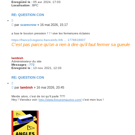
Enregistré le :
05 avr. 2024, 17:03
Localisation :
BFC
RE: QUESTION CON
C
i
M
par
scarecrow
»
16 mai 2026, 15:17
t
e
e
s
r
a bas le bouton pression ! ! ! vive les fermetures éclaires
s
https://france3-regions.franceinfo.fr/b ... 1778818907
a
C'est pas parce qu'on a rien à dire qu'il faut fermer sa gueule
g
e
lambish
Administrateur du site
Messages :
772
Enregistré le :
13 nov. 2021, 12:33
RE: QUESTION CON
C
i
M
par
lambish
»
16 mai 2026, 20:45
t
e
e
s
r
Merde alors, c'est de toi qu'il parle ?!?!
Hey ! Viendez voir:
http://www.4rouesmaurice.com/
c'est mon bus !
s
a
g
e